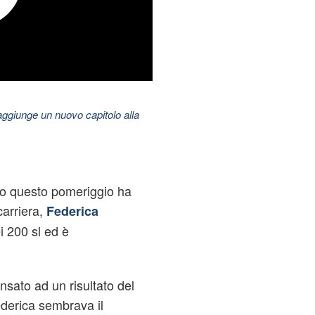
aggiunge un nuovo capitolo alla
to questo pomeriggio ha
 carriera,
Federica
i 200 sl ed è
ato ad un risultato del
ederica sembrava il