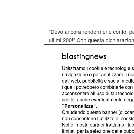
"Devo ancora rendermene conto, per
ultimi 200!" Con questa dichiarazion
Pellegrini ha commentato, a caldo, l'i
ottenuta ai Mondiali di Budapest nel
campionessa italiana è, senza alcun
Utilizziamo i cookie e tecnologie s
nuotatrice italiana di tutti i tempi e 
navigazione e per analizzare il no
dati web, pubblicità e social media,
hanno fatto la storia del nuoto a liv
i quali potrebbero combinarle con a
acconsentire all’uso di tali tecnol
I numeri di una carrie
scelte, anche eventualmente negand
“Personalizza”
.
Non è probabilmente la donna più s
Chiudendo questo banner (clicca
non consentono l’utilizzo di cookie 
italiano e, in alcuni periodi della sua
Noi e i nostri partner trattiamo i t
di se più per il gossip che per le i
limitati per la selezione della pubb