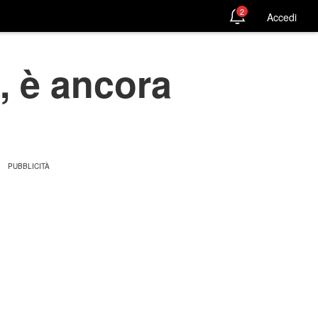
2
Accedi
, è ancora