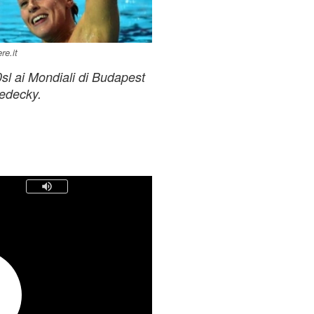
re.it
0sl ai Mondiali di Budapest
Ledecky.