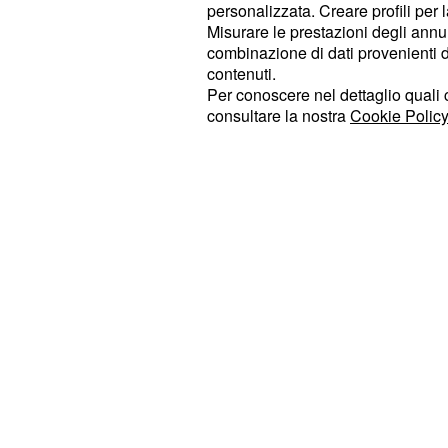
indubbio che le qualità atletiche e 
personalizzata. Creare profili per 
Misurare le prestazioni degli annun
sono uniche.
combinazione di dati provenienti da 
contenuti.
I numeri della Pellegrini ai Mondiali
Per conoscere nel dettaglio quali c
e terza
settimo podio consecutivo
consultare la nostra
Cookie Policy
#
.
200 Stile Libero