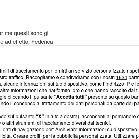
 me questi sono gli
e ad effetto, Federica
ncredibile vittoria
la sua gara preferita. La
 dubbio, la più grande
imili di tracciamento per fornirti un servizio personalizzato rispe
una delle atlete che
stro traffico. Raccogliamo e condividiamo con i nostri
1624
partn
 alcune informazioni sul tuo dispositivo, come l’indirizzo IP e le 
ello mondiale.
ltre informazioni che hai fornito loro o che hanno raccolto dal tuo
ogie cliccando il pulsante
“Accetta tutti”
presente su questo ban
ra strabiliante
o il consenso al trattamento dei dati personali da parte dei par
impatica dello
sport
ndo sul pulsante
“X”
in alto a destra), acconsenti al permanere 
o altri strumenti di tracciamento diversi dai tecnici.
 carriera, ha fatto parlare
uoi dati di navigazione per: Archiviare informazioni su dispositivo 
mprese sportive. Ma è
licità. Creare profili per la pubblicità personalizzata. Utilizzare p