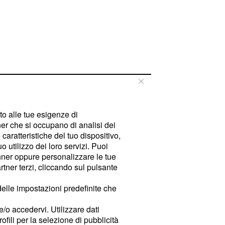
tto alle tue esigenze di
er che si occupano di analisi dei
caratteristiche del tuo dispositivo,
 utilizzo dei loro servizi. Puoi
ner oppure personalizzare le tue
tner terzi, cliccando sul pulsante
delle impostazioni predefinite che
e/o accedervi. Utilizzare dati
rofili per la selezione di pubblicità