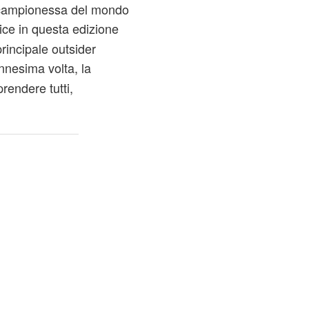
a campionessa del mondo
trice in questa edizione
principale outsider
ennesima volta, la
prendere tutti,