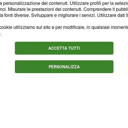
mentali di questa ragazza
la personalizzazione dei contenuti. Utilizzare profili per la selez
ci. Misurare le prestazioni dei contenuti. Comprendere il pubblic
fonti diverse. Sviluppare e migliorare i servizi. Utilizzare dati l
 sono impressionanti :
ookie utilizziamo sul sito e per modificare, in qualsiasi momento,
 medaglia d'oro sui
.
ACCETTA TUTTI
PERSONALIZZA