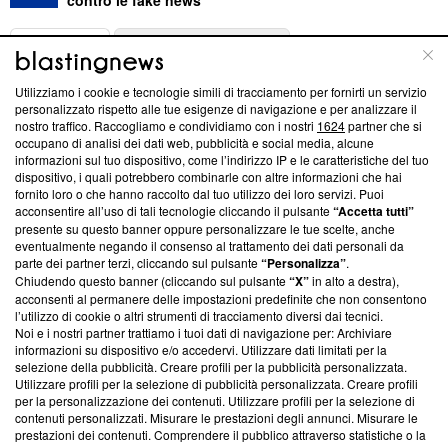
ABOUT
LINEA EDITORIALE
Utilizziamo i cookie e tecnologie simili di tracciamento per fornirti un servizio
Questa sezione offre informazioni trasparenti su Blasting
personalizzato rispetto alle tue esigenze di navigazione e per analizzare il
nostro traffico. Raccogliamo e condividiamo con i nostri
1624
partner che si
News, sui nostri processi editoriali e su come ci impegniamo a
occupano di analisi dei dati web, pubblicità e social media, alcune
creare news di qualità. Inoltre, afferma la nostra aderenza a
informazioni sul tuo dispositivo, come l’indirizzo IP e le caratteristiche del tuo
‘Trust Project - News with Integrity’
Blasting News non è
dispositivo, i quali potrebbero combinarle con altre informazioni che hai
ancora membro del programma, ma ha richiesto di farne
fornito loro o che hanno raccolto dal tuo utilizzo dei loro servizi. Puoi
parte; Trust Project non ha ancora effettuato una verifica di
acconsentire all’uso di tali tecnologie cliccando il pulsante
“Accetta tutti”
conformità agli standard.
presente su questo banner oppure personalizzare le tue scelte, anche
eventualmente negando il consenso al trattamento dei dati personali da
parte dei partner terzi, cliccando sul pulsante
“Personalizza”
.
Su di noi
Chiudendo questo banner (cliccando sul pulsante
“X”
in alto a destra),
acconsenti al permanere delle impostazioni predefinite che non consentono
Team editoriale
l’utilizzo di cookie o altri strumenti di tracciamento diversi dai tecnici.
Noi e i nostri partner trattiamo i tuoi dati di navigazione per: Archiviare
Corporate
informazioni su dispositivo e/o accedervi. Utilizzare dati limitati per la
selezione della pubblicità. Creare profili per la pubblicità personalizzata.
Redazione
Utilizzare profili per la selezione di pubblicità personalizzata. Creare profili
per la personalizzazione dei contenuti. Utilizzare profili per la selezione di
Informativa Privacy
contenuti personalizzati. Misurare le prestazioni degli annunci. Misurare le
prestazioni dei contenuti. Comprendere il pubblico attraverso statistiche o la
Cookie Policy