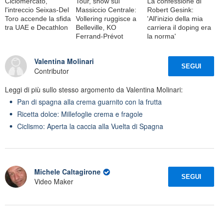
Ciclomercato,
Tour, show sul
La confessione di
l'intreccio Seixas-Del
Massiccio Centrale:
Robert Gesink:
Toro accende la sfida
Vollering ruggisce a
'All'inizio della mia
tra UAE e Decathlon
Belleville, KO
carriera il doping era
Ferrand-Prévot
la norma'
Valentina Molinari
SEGUI
Contributor
Leggi di più sullo stesso argomento da Valentina Molinari:
Pan di spagna alla crema guarnito con la frutta
Ricetta dolce: Millefoglie crema e fragole
Ciclismo: Aperta la caccia alla Vuelta di Spagna
Michele Caltagirone
SEGUI
Video Maker