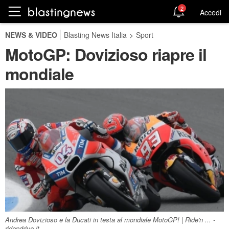
2
Accedi
NEWS & VIDEO
Blasting News Italia
>
Sport
MotoGP: Dovizioso riapre il
mondiale
Andrea Dovizioso e la Ducati in testa al mondiale MotoGP! | Ride'n ... -
ridendrive.it