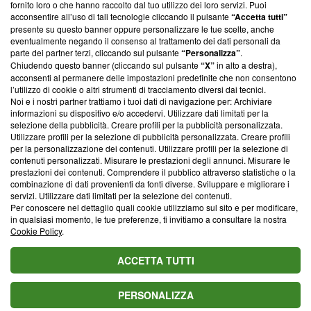
ancora membro del programma, ma ha richiesto di farne
fornito loro o che hanno raccolto dal tuo utilizzo dei loro servizi. Puoi
parte; Trust Project non ha ancora effettuato una verifica di
acconsentire all’uso di tali tecnologie cliccando il pulsante
“Accetta tutti”
conformità agli standard.
presente su questo banner oppure personalizzare le tue scelte, anche
eventualmente negando il consenso al trattamento dei dati personali da
parte dei partner terzi, cliccando sul pulsante
“Personalizza”
.
Su di noi
Chiudendo questo banner (cliccando sul pulsante
“X”
in alto a destra),
acconsenti al permanere delle impostazioni predefinite che non consentono
Team editoriale
l’utilizzo di cookie o altri strumenti di tracciamento diversi dai tecnici.
Noi e i nostri partner trattiamo i tuoi dati di navigazione per: Archiviare
Corporate
informazioni su dispositivo e/o accedervi. Utilizzare dati limitati per la
selezione della pubblicità. Creare profili per la pubblicità personalizzata.
Redazione
Utilizzare profili per la selezione di pubblicità personalizzata. Creare profili
per la personalizzazione dei contenuti. Utilizzare profili per la selezione di
Informativa Privacy
contenuti personalizzati. Misurare le prestazioni degli annunci. Misurare le
prestazioni dei contenuti. Comprendere il pubblico attraverso statistiche o la
Cookie Policy
combinazione di dati provenienti da fonti diverse. Sviluppare e migliorare i
servizi. Utilizzare dati limitati per la selezione dei contenuti.
Blasting SA, IDI CHE-247.845.224, Via Carlo Frasca, 3 - 6900
Per conoscere nel dettaglio quali cookie utilizziamo sul sito e per modificare,
Lugano (Svizzera) Tel:
+39 0690258937
in qualsiasi momento, le tue preferenze, ti invitiamo a consultare la nostra
Cookie Policy
.
© 2026 Blasting News
ACCETTA TUTTI
PERSONALIZZA