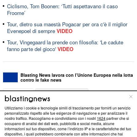
Ciclismo, Tom Boonen: ‘Tutti aspettavano il caso
Froome’
Tour, dietro sua maestà Pogacar per ora c'è il miglior
Evenepoel di sempre
VIDEO
Tour, Vingegaard la prende con filosofia: 'Le cadute
fanno parte del gioco'
VIDEO
Blasting News lavora con l’Unione Europea nella lotta
contro le fake news
ABOUT
LINEA EDITORIALE
Utilizziamo i cookie e tecnologie simili di tracciamento per fornirti un servizio
Questa sezione offre informazioni trasparenti su Blasting
personalizzato rispetto alle tue esigenze di navigazione e per analizzare il
nostro traffico. Raccogliamo e condividiamo con i nostri
1624
partner che si
News, sui nostri processi editoriali e su come ci impegniamo a
occupano di analisi dei dati web, pubblicità e social media, alcune
creare news di qualità. Inoltre, afferma la nostra aderenza a
informazioni sul tuo dispositivo, come l’indirizzo IP e le caratteristiche del tuo
‘Trust Project - News with Integrity’
Blasting News non è
dispositivo, i quali potrebbero combinarle con altre informazioni che hai