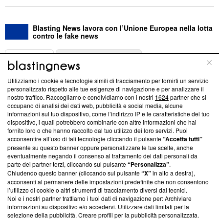
Blasting News lavora con l’Unione Europea nella lotta
contro le fake news
ABOUT
LINEA EDITORIALE
Utilizziamo i cookie e tecnologie simili di tracciamento per fornirti un servizio
Questa sezione offre informazioni trasparenti su Blasting
personalizzato rispetto alle tue esigenze di navigazione e per analizzare il
nostro traffico. Raccogliamo e condividiamo con i nostri
1624
partner che si
News, sui nostri processi editoriali e su come ci impegniamo a
occupano di analisi dei dati web, pubblicità e social media, alcune
creare news di qualità. Inoltre, afferma la nostra aderenza a
informazioni sul tuo dispositivo, come l’indirizzo IP e le caratteristiche del tuo
‘Trust Project - News with Integrity’
Blasting News non è
dispositivo, i quali potrebbero combinarle con altre informazioni che hai
ancora membro del programma, ma ha richiesto di farne
fornito loro o che hanno raccolto dal tuo utilizzo dei loro servizi. Puoi
parte; Trust Project non ha ancora effettuato una verifica di
acconsentire all’uso di tali tecnologie cliccando il pulsante
“Accetta tutti”
conformità agli standard.
presente su questo banner oppure personalizzare le tue scelte, anche
eventualmente negando il consenso al trattamento dei dati personali da
parte dei partner terzi, cliccando sul pulsante
“Personalizza”
.
Su di noi
Chiudendo questo banner (cliccando sul pulsante
“X”
in alto a destra),
acconsenti al permanere delle impostazioni predefinite che non consentono
Team editoriale
l’utilizzo di cookie o altri strumenti di tracciamento diversi dai tecnici.
Noi e i nostri partner trattiamo i tuoi dati di navigazione per: Archiviare
Corporate
informazioni su dispositivo e/o accedervi. Utilizzare dati limitati per la
selezione della pubblicità. Creare profili per la pubblicità personalizzata.
Redazione