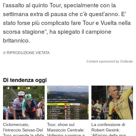
l’assalto al quinto Tour, specialmente con la
settimana extra di pausa che c’è quest’anno. E’
stato forse più complicato fare Tour e Vuelta nella
scorsa stagione”, ha spiegato il campione
britannico.
© RIPRODUZIONE VIETATA
Content sponsored by Outbrain
Di tendenza oggi
Ciclomercato,
Tour, show sul
La confessione di
l'intreccio Seixas-Del
Massiccio Centrale:
Robert Gesink:
Toro accende la sfida
Vollering ruggisce a
'All'inizio della mia