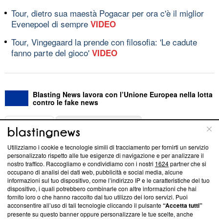
Tour, dietro sua maestà Pogacar per ora c'è il miglior
Evenepoel di sempre
VIDEO
Tour, Vingegaard la prende con filosofia: 'Le cadute
fanno parte del gioco'
VIDEO
Blasting News lavora con l’Unione Europea nella lotta
contro le fake news
ABOUT
LINEA EDITORIALE
Utilizziamo i cookie e tecnologie simili di tracciamento per fornirti un servizio
Questa sezione offre informazioni trasparenti su Blasting
personalizzato rispetto alle tue esigenze di navigazione e per analizzare il
nostro traffico. Raccogliamo e condividiamo con i nostri
1624
partner che si
News, sui nostri processi editoriali e su come ci impegniamo a
occupano di analisi dei dati web, pubblicità e social media, alcune
creare news di qualità. Inoltre, afferma la nostra aderenza a
informazioni sul tuo dispositivo, come l’indirizzo IP e le caratteristiche del tuo
‘Trust Project - News with Integrity’
Blasting News non è
dispositivo, i quali potrebbero combinarle con altre informazioni che hai
ancora membro del programma, ma ha richiesto di farne
fornito loro o che hanno raccolto dal tuo utilizzo dei loro servizi. Puoi
parte; Trust Project non ha ancora effettuato una verifica di
acconsentire all’uso di tali tecnologie cliccando il pulsante
“Accetta tutti”
conformità agli standard.
presente su questo banner oppure personalizzare le tue scelte, anche