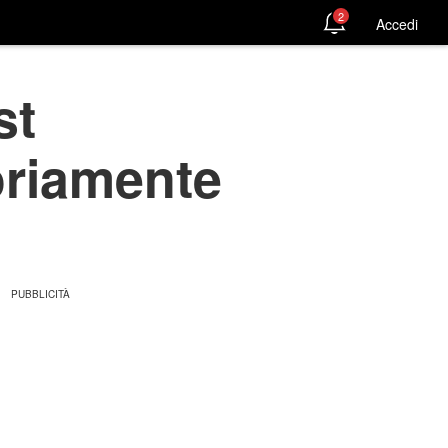
2
Accedi
st
oriamente