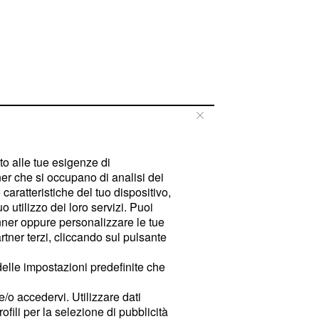
tto alle tue esigenze di
er che si occupano di analisi dei
caratteristiche del tuo dispositivo,
 utilizzo dei loro servizi. Puoi
ner oppure personalizzare le tue
tner terzi, cliccando sul pulsante
delle impostazioni predefinite che
e/o accedervi. Utilizzare dati
rofili per la selezione di pubblicità