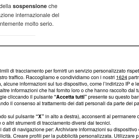
 della
che
sospensione
zione internazionale del
ntemente molto serio.
imili di tracciamento per fornirti un servizio personalizzato rispe
stro traffico. Raccogliamo e condividiamo con i nostri
1624
partn
 alcune informazioni sul tuo dispositivo, come l’indirizzo IP e le 
ltre informazioni che hai fornito loro o che hanno raccolto dal tuo
ogie cliccando il pulsante
“Accetta tutti”
presente su questo ban
o il consenso al trattamento dei dati personali da parte dei par
ndo sul pulsante
“X”
in alto a destra), acconsenti al permanere 
o altri strumenti di tracciamento diversi dai tecnici.
uoi dati di navigazione per: Archiviare informazioni su dispositivo 
licità. Creare profili per la pubblicità personalizzata. Utilizzare p