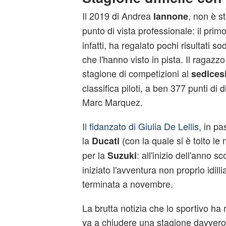
Il 2019 di Andrea
, non è s
Iannone
punto di vista professionale: il pri
infatti, ha regalato pochi risultati so
che l'hanno visto in pista. Il ragazz
stagione di competizioni al
sedices
classifica piloti, a ben 377 punti di 
Marc Marquez.
Il fidanzato di Giulia De Lellis,
in pa
la
(con la quale si è tolto le
Ducati
per la
: all'inizio dell'anno s
Suzuki
iniziato l'avventura non proprio idilli
terminata a novembre.
La brutta notizia che lo sportivo ha 
va a chiudere una stagione davvero 