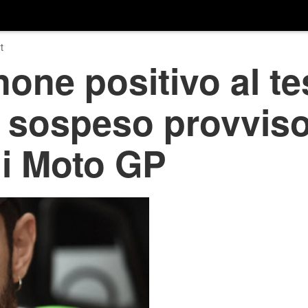
t
one positivo al te
: sospeso provvis
di Moto GP