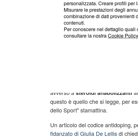
personalizzata. Creare profili per 
Come riportano tutti i siti d'informa
Misurare le prestazioni degli annun
dicembre, il pilota Aprilia è risultato
combinazione di dati provenienti da 
contenuti.
che gli è stato fatto a 
antidoping
Per conoscere nel dettaglio quali c
novembre: gli esami di laboratorio, 
consultare la nostra
Cookie Policy
la presenza di
nel
sostanze illecite
che sono state analizzate in un labo
della Germania.
La sospensione provvisoria del motoc
competizioni, è avvenuta a causa di 
avverso a
an
steroidi anabolizzanti
questo è quello che si legge, per e
dello Sport" stamattina.
Un articolo del codice antidoping, pe
fidanzato di Giulia De Lellis
di chied