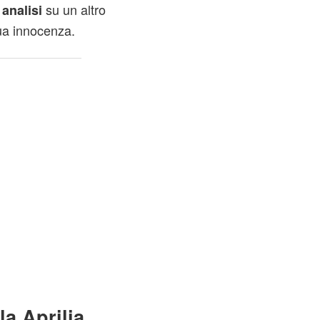
su un altro
analisi
ua innocenza.
la Aprilia