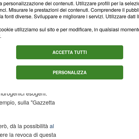
la personalizzazione dei contenuti. Utilizzare profili per la selez
zione oggi, martedì 17
ci. Misurare le prestazioni dei contenuti. Comprendere il pubblic
positivo al test
fonti diverse. Sviluppare e migliorare i servizi. Utilizzare dati l
Sepang dopo la gara del 3
ookie utilizziamo sul sito e per modificare, in qualsiasi momento,
infatti, hanno evidenziato
.
le urine dell'abruzzese
ratorio specializzato
ACCETTA TUTTI
PERSONALIZZA
iclista da tutte le
un risultato analitico
drogenici esogeni:
sempio, sulla "Gazzetta
rò, dà la possibilità
al
ere la revoca di questa