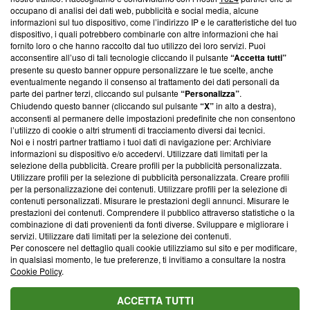
News, sui nostri processi editoriali e su come ci impegniamo a
occupano di analisi dei dati web, pubblicità e social media, alcune
creare news di qualità. Inoltre, afferma la nostra aderenza a
informazioni sul tuo dispositivo, come l’indirizzo IP e le caratteristiche del tuo
‘Trust Project - News with Integrity’
Blasting News non è
dispositivo, i quali potrebbero combinarle con altre informazioni che hai
ancora membro del programma, ma ha richiesto di farne
fornito loro o che hanno raccolto dal tuo utilizzo dei loro servizi. Puoi
parte; Trust Project non ha ancora effettuato una verifica di
acconsentire all’uso di tali tecnologie cliccando il pulsante
“Accetta tutti”
conformità agli standard.
presente su questo banner oppure personalizzare le tue scelte, anche
eventualmente negando il consenso al trattamento dei dati personali da
parte dei partner terzi, cliccando sul pulsante
“Personalizza”
.
Su di noi
Chiudendo questo banner (cliccando sul pulsante
“X”
in alto a destra),
acconsenti al permanere delle impostazioni predefinite che non consentono
Team editoriale
l’utilizzo di cookie o altri strumenti di tracciamento diversi dai tecnici.
Noi e i nostri partner trattiamo i tuoi dati di navigazione per: Archiviare
Corporate
informazioni su dispositivo e/o accedervi. Utilizzare dati limitati per la
selezione della pubblicità. Creare profili per la pubblicità personalizzata.
Redazione
Utilizzare profili per la selezione di pubblicità personalizzata. Creare profili
per la personalizzazione dei contenuti. Utilizzare profili per la selezione di
Informativa Privacy
contenuti personalizzati. Misurare le prestazioni degli annunci. Misurare le
prestazioni dei contenuti. Comprendere il pubblico attraverso statistiche o la
Cookie Policy
combinazione di dati provenienti da fonti diverse. Sviluppare e migliorare i
servizi. Utilizzare dati limitati per la selezione dei contenuti.
Blasting SA, IDI CHE-247.845.224, Via Carlo Frasca, 3 - 6900
Per conoscere nel dettaglio quali cookie utilizziamo sul sito e per modificare,
Lugano (Svizzera) Tel:
+39 0690258937
in qualsiasi momento, le tue preferenze, ti invitiamo a consultare la nostra
Cookie Policy
.
© 2026 Blasting News
ACCETTA TUTTI