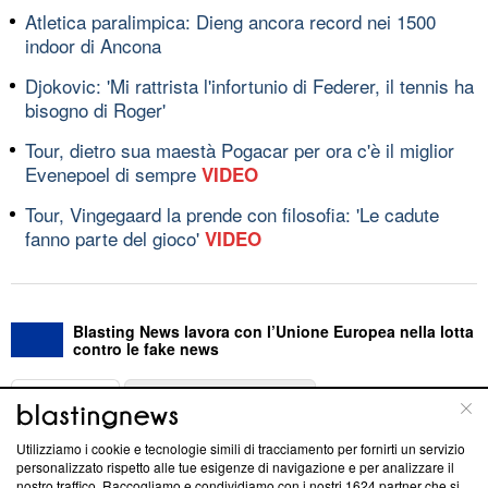
Atletica paralimpica: Dieng ancora record nei 1500
indoor di Ancona
Djokovic: 'Mi rattrista l'infortunio di Federer, il tennis ha
bisogno di Roger'
Tour, dietro sua maestà Pogacar per ora c'è il miglior
Evenepoel di sempre
VIDEO
Tour, Vingegaard la prende con filosofia: 'Le cadute
fanno parte del gioco'
VIDEO
Blasting News lavora con l’Unione Europea nella lotta
contro le fake news
ABOUT
LINEA EDITORIALE
Utilizziamo i cookie e tecnologie simili di tracciamento per fornirti un servizio
Questa sezione offre informazioni trasparenti su Blasting
personalizzato rispetto alle tue esigenze di navigazione e per analizzare il
nostro traffico. Raccogliamo e condividiamo con i nostri
1624
partner che si