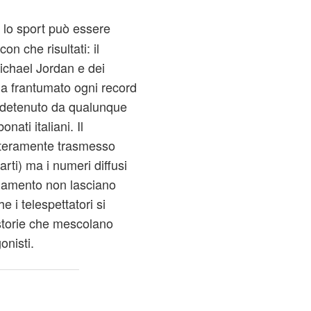
 lo sport può essere
con che risultati: il
ichael Jordan e dei
ha frantumato ogni record
 detenuto da qualunque
nati italiani. Il
nteramente trasmesso
rti) ma i numeri diffusi
agamento non lasciano
e i telespettatori si
storie che mescolano
onisti.