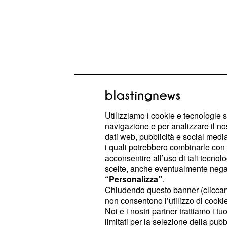
Utilizziamo i cookie e tecnologie s
navigazione e per analizzare il no
dati web, pubblicità e social media,
i quali potrebbero combinarle con a
Il regista ha saputo equilibrare i var
acconsentire all’uso di tali tecnol
una serie leggera e adatta a tutti.
scelte, anche eventualmente negand
“Personalizza”
.
Chiudendo questo banner (clicca
Una serie da record
non consentono l’utilizzo di cookie 
Noi e i nostri partner trattiamo i t
Il fenomeno
colpis
Michael Jordan
limitati per la selezione della pubb