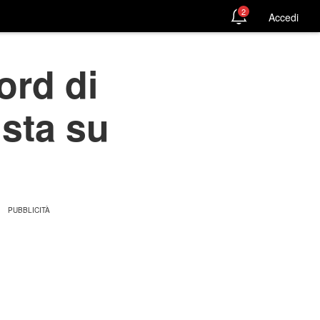
2
Accedi
ord di
ista su