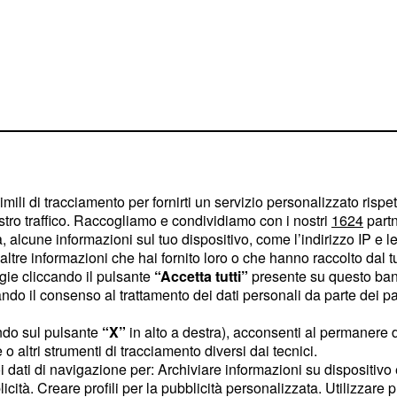
imili di tracciamento per fornirti un servizio personalizzato rispe
stro traffico. Raccogliamo e condividiamo con i nostri
1624
partn
 alcune informazioni sul tuo dispositivo, come l’indirizzo IP e le 
ltre informazioni che hai fornito loro o che hanno raccolto dal tuo
i aspetti così da renderla
ogie cliccando il pulsante
“Accetta tutti”
presente su questo ban
o il consenso al trattamento dei dati personali da parte dei par
ndo sul pulsante
“X”
in alto a destra), acconsenti al permanere 
o altri strumenti di tracciamento diversi dai tecnici.
uoi dati di navigazione per: Archiviare informazioni su dispositivo 
ce ancora. Nonostante
licità. Creare profili per la pubblicità personalizzata. Utilizzare p