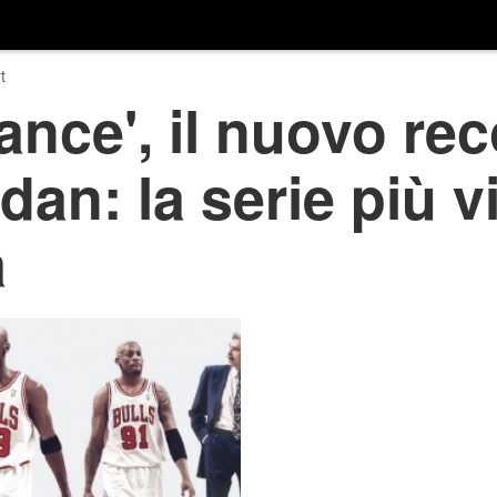
t
ance', il nuovo rec
dan: la serie più v
a