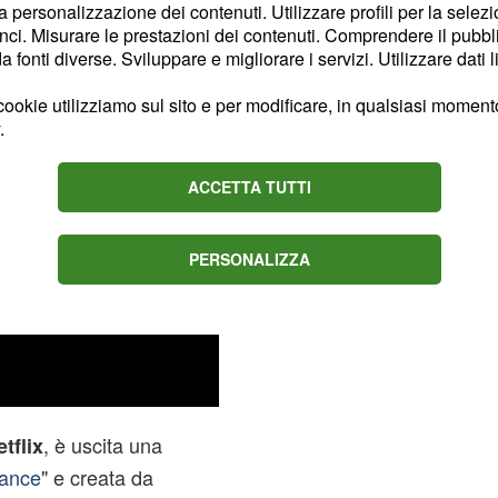
 il campo da
basket
,
la personalizzazione dei contenuti. Utilizzare profili per la selez
non solo per il suo
ci. Misurare le prestazioni dei contenuti. Comprendere il pubblic
fonti diverse. Sviluppare e migliorare i servizi. Utilizzare dati l
nestri.
ookie utilizziamo sul sito e per modificare, in qualsiasi momento,
.
ACCETTA TUTTI
PERSONALIZZA
, è uscita una
tflix
dance
" e creata da