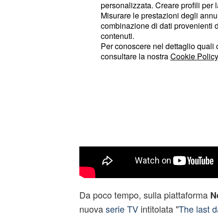
abbia ormai da tempo abbandonato
personalizzata. Creare profili per 
oggi si parla ancora molto di lui. E 
Misurare le prestazioni degli annun
combinazione di dati provenienti da 
glorioso passato di schiacciate e ca
contenuti.
Per conoscere nel dettaglio quali c
consultare la nostra
Cookie Policy
Da poco tempo, sulla piattaforma
Ne
nuova
serie TV
intitolata "
The last 