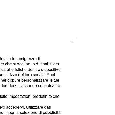
tto alle tue esigenze di
er che si occupano di analisi dei
caratteristiche del tuo dispositivo,
 utilizzo dei loro servizi. Puoi
ner oppure personalizzare le tue
tner terzi, cliccando sul pulsante
delle impostazioni predefinite che
e/o accedervi. Utilizzare dati
rofili per la selezione di pubblicità