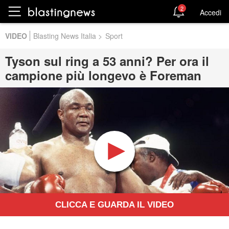
2
Accedi
VIDEO
Blasting News Italia
>
Sport
Tyson sul ring a 53 anni? Per ora il
campione più longevo è Foreman
CLICCA E GUARDA IL VIDEO