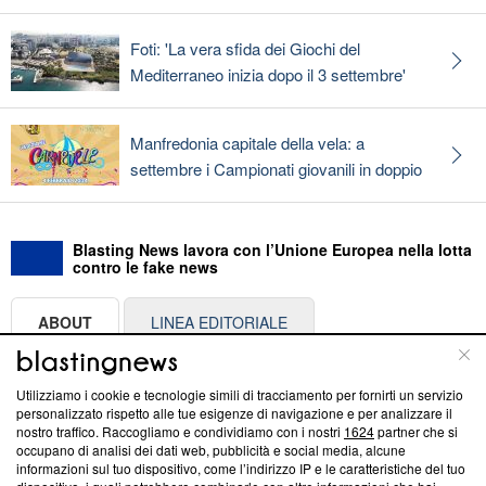
Foti: 'La vera sfida dei Giochi del
Mediterraneo inizia dopo il 3 settembre'
Manfredonia capitale della vela: a
settembre i Campionati giovanili in doppio
Blasting News lavora con l’Unione Europea nella lotta
contro le fake news
ABOUT
LINEA EDITORIALE
Questa sezione offre informazioni trasparenti su Blasting
Utilizziamo i cookie e tecnologie simili di tracciamento per fornirti un servizio
News, sui nostri processi editoriali e su come ci impegniamo a
personalizzato rispetto alle tue esigenze di navigazione e per analizzare il
creare news di qualità. Inoltre, afferma la nostra aderenza a
nostro traffico. Raccogliamo e condividiamo con i nostri
1624
partner che si
‘Trust Project - News with Integrity’
Blasting News non è
occupano di analisi dei dati web, pubblicità e social media, alcune
informazioni sul tuo dispositivo, come l’indirizzo IP e le caratteristiche del tuo
ancora membro del programma, ma ha richiesto di farne