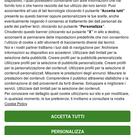
dispositivo, i quali potrebbero combinarle con altre informazioni che hai
parte; Trust Project non ha ancora effettuato una verifica di
fornito loro o che hanno raccolto dal tuo utilizzo dei loro servizi. Puoi
conformità agli standard.
acconsentire all’uso di tali tecnologie cliccando il pulsante
“Accetta tutti”
presente su questo banner oppure personalizzare le tue scelte, anche
Su di noi
eventualmente negando il consenso al trattamento dei dati personali da
parte dei partner terzi, cliccando sul pulsante
“Personalizza”
.
Team editoriale
Chiudendo questo banner (cliccando sul pulsante
“X”
in alto a destra),
acconsenti al permanere delle impostazioni predefinite che non consentono
Corporate
l’utilizzo di cookie o altri strumenti di tracciamento diversi dai tecnici.
Noi e i nostri partner trattiamo i tuoi dati di navigazione per: Archiviare
Redazione
informazioni su dispositivo e/o accedervi. Utilizzare dati limitati per la
selezione della pubblicità. Creare profili per la pubblicità personalizzata.
Informativa Privacy
Utilizzare profili per la selezione di pubblicità personalizzata. Creare profili
per la personalizzazione dei contenuti. Utilizzare profili per la selezione di
Cookie Policy
contenuti personalizzati. Misurare le prestazioni degli annunci. Misurare le
prestazioni dei contenuti. Comprendere il pubblico attraverso statistiche o la
combinazione di dati provenienti da fonti diverse. Sviluppare e migliorare i
Blasting SA, IDI CHE-247.845.224, Via Carlo Frasca, 3 - 6900
servizi. Utilizzare dati limitati per la selezione dei contenuti.
Lugano (Svizzera) Tel:
+39 0690258937
Per conoscere nel dettaglio quali cookie utilizziamo sul sito e per modificare,
in qualsiasi momento, le tue preferenze, ti invitiamo a consultare la nostra
© 2026 Blasting News
Cookie Policy
.
ACCETTA TUTTI
PERSONALIZZA