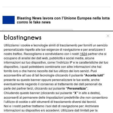
Blasting News lavora con l’Unione Europea nella lotta
contro le fake news
ABOUT
LINEA EDITORIALE
Utilizziamo i cookie e tecnologie simili di tracciamento per fornirti un servizio
Questa sezione offre informazioni trasparenti su Blasting
personalizzato rispetto alle tue esigenze di navigazione e per analizzare il
nostro traffico. Raccogliamo e condividiamo con i nostri
1624
partner che si
News, sui nostri processi editoriali e su come ci impegniamo a
occupano di analisi dei dati web, pubblicità e social media, alcune
creare news di qualità. Inoltre, afferma la nostra aderenza a
informazioni sul tuo dispositivo, come l’indirizzo IP e le caratteristiche del tuo
‘Trust Project - News with Integrity’
Blasting News non è
dispositivo, i quali potrebbero combinarle con altre informazioni che hai
ancora membro del programma, ma ha richiesto di farne
fornito loro o che hanno raccolto dal tuo utilizzo dei loro servizi. Puoi
parte; Trust Project non ha ancora effettuato una verifica di
acconsentire all’uso di tali tecnologie cliccando il pulsante
“Accetta tutti”
conformità agli standard.
presente su questo banner oppure personalizzare le tue scelte, anche
eventualmente negando il consenso al trattamento dei dati personali da
parte dei partner terzi, cliccando sul pulsante
“Personalizza”
.
Su di noi
Chiudendo questo banner (cliccando sul pulsante
“X”
in alto a destra),
acconsenti al permanere delle impostazioni predefinite che non consentono
Team editoriale
l’utilizzo di cookie o altri strumenti di tracciamento diversi dai tecnici.
Noi e i nostri partner trattiamo i tuoi dati di navigazione per: Archiviare
Corporate
informazioni su dispositivo e/o accedervi. Utilizzare dati limitati per la