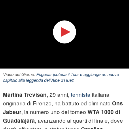
Video del Giorno:
Pogacar ipoteca il Tour e aggiunge un nuovo
capitolo alla leggenda dell'Alpe d'Huez
, 29 anni,
tennista
italiana
Martina Trevisan
originaria di Firenze, ha battuto ed eliminato
Ons
, la numero uno del torneo
Jabeur
WTA 1000 di
, avanzando ai quarti di finale, dove
Guadalajara
dovrà affrontare la statunitense