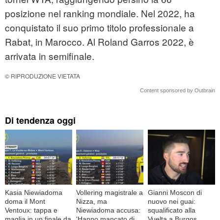
posizione nel ranking mondiale. Nel 2022, ha
conquistato il suo primo titolo professionale a
Rabat, in Marocco. Al Roland Garros 2022, è
arrivata in semifinale.
© RIPRODUZIONE VIETATA
Content sponsored by Outbrain
Di tendenza oggi
Kasia Niewiadoma
Vollering magistrale a
Gianni Moscon di
doma il Mont
Nizza, ma
nuovo nei guai:
Ventoux: tappa e
Niewiadoma accusa:
squalificato alla
maglia in un finale da
'Hanno mancato di
Vuelta a Burgos