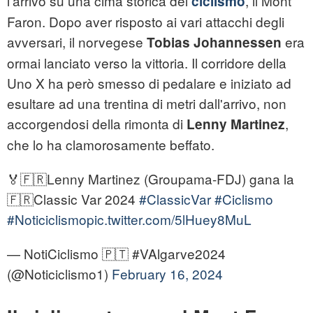
l'arrivo su una cima storica del
, il Mont
ciclismo
Faron. Dopo aver risposto ai vari attacchi degli
avversari, il norvegese
era
Tobias Johannessen
ormai lanciato verso la vittoria. Il corridore della
Uno X ha però smesso di pedalare e iniziato ad
esultare ad una trentina di metri dall'arrivo, non
accorgendosi della rimonta di
,
Lenny Martinez
che lo ha clamorosamente beffato.
🏅🇫🇷Lenny Martinez (Groupama-FDJ) gana la
🇫🇷Classic Var 2024
#ClassicVar
#Ciclismo
#Noticiclismo
pic.twitter.com/5lHuey8MuL
— NotiCiclismo 🇵🇹 #VAlgarve2024
(@Noticiclismo1)
February 16, 2024