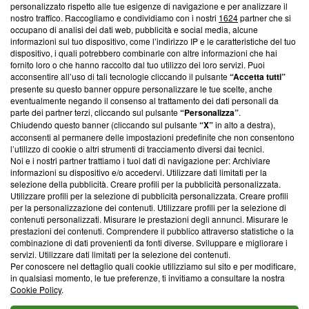
Questa sezione offre informazioni trasparenti su Blasting
personalizzato rispetto alle tue esigenze di navigazione e per analizzare il
nostro traffico. Raccogliamo e condividiamo con i nostri
1624
partner che si
News, sui nostri processi editoriali e su come ci impegniamo a
occupano di analisi dei dati web, pubblicità e social media, alcune
creare news di qualità. Inoltre, afferma la nostra aderenza a
informazioni sul tuo dispositivo, come l’indirizzo IP e le caratteristiche del tuo
‘Trust Project - News with Integrity’
Blasting News non è
dispositivo, i quali potrebbero combinarle con altre informazioni che hai
ancora membro del programma, ma ha richiesto di farne
fornito loro o che hanno raccolto dal tuo utilizzo dei loro servizi. Puoi
parte; Trust Project non ha ancora effettuato una verifica di
acconsentire all’uso di tali tecnologie cliccando il pulsante
“Accetta tutti”
conformità agli standard.
presente su questo banner oppure personalizzare le tue scelte, anche
eventualmente negando il consenso al trattamento dei dati personali da
parte dei partner terzi, cliccando sul pulsante
“Personalizza”
.
Su di noi
Chiudendo questo banner (cliccando sul pulsante
“X”
in alto a destra),
acconsenti al permanere delle impostazioni predefinite che non consentono
Team editoriale
l’utilizzo di cookie o altri strumenti di tracciamento diversi dai tecnici.
Noi e i nostri partner trattiamo i tuoi dati di navigazione per: Archiviare
Corporate
informazioni su dispositivo e/o accedervi. Utilizzare dati limitati per la
selezione della pubblicità. Creare profili per la pubblicità personalizzata.
Redazione
Utilizzare profili per la selezione di pubblicità personalizzata. Creare profili
per la personalizzazione dei contenuti. Utilizzare profili per la selezione di
Informativa Privacy
contenuti personalizzati. Misurare le prestazioni degli annunci. Misurare le
prestazioni dei contenuti. Comprendere il pubblico attraverso statistiche o la
Cookie Policy
combinazione di dati provenienti da fonti diverse. Sviluppare e migliorare i
servizi. Utilizzare dati limitati per la selezione dei contenuti.
Blasting SA, IDI CHE-247.845.224, Via Carlo Frasca, 3 - 6900
Per conoscere nel dettaglio quali cookie utilizziamo sul sito e per modificare,
Lugano (Svizzera) Tel:
+39 0690258937
in qualsiasi momento, le tue preferenze, ti invitiamo a consultare la nostra
Cookie Policy
.
© 2026 Blasting News