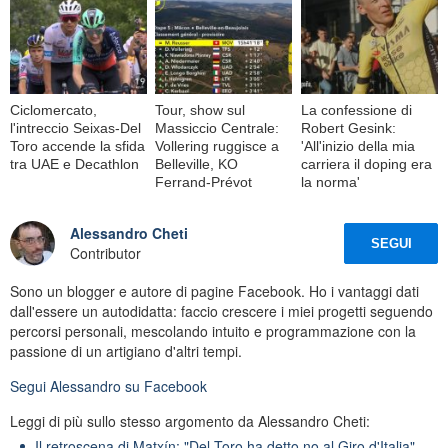
Ciclomercato,
Tour, show sul
La confessione di
l'intreccio Seixas-Del
Massiccio Centrale:
Robert Gesink:
Toro accende la sfida
Vollering ruggisce a
'All'inizio della mia
tra UAE e Decathlon
Belleville, KO
carriera il doping era
Ferrand-Prévot
la norma'
Alessandro Cheti
SEGUI
Contributor
Sono un blogger e autore di pagine Facebook. Ho i vantaggi dati
dall'essere un autodidatta: faccio crescere i miei progetti seguendo
percorsi personali, mescolando intuito e programmazione con la
passione di un artigiano d'altri tempi.
Segui
Alessandro
su Facebook
Leggi di più sullo stesso argomento da Alessandro Cheti:
Il retroscena di Matxín: "Del Toro ha detto no al Giro d'Italia"