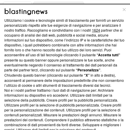
ABOUT
LINEA EDITORIALE
Utilizziamo i cookie e tecnologie simili di tracciamento per fornirti un servizio
Questa sezione offre informazioni trasparenti su Blasting
personalizzato rispetto alle tue esigenze di navigazione e per analizzare il
nostro traffico. Raccogliamo e condividiamo con i nostri
1624
partner che si
News, sui nostri processi editoriali e su come ci impegniamo a
occupano di analisi dei dati web, pubblicità e social media, alcune
creare news di qualità. Inoltre, afferma la nostra aderenza a
informazioni sul tuo dispositivo, come l’indirizzo IP e le caratteristiche del tuo
‘Trust Project - News with Integrity’
Blasting News non è
dispositivo, i quali potrebbero combinarle con altre informazioni che hai
ancora membro del programma, ma ha richiesto di farne
fornito loro o che hanno raccolto dal tuo utilizzo dei loro servizi. Puoi
parte; Trust Project non ha ancora effettuato una verifica di
acconsentire all’uso di tali tecnologie cliccando il pulsante
“Accetta tutti”
conformità agli standard.
presente su questo banner oppure personalizzare le tue scelte, anche
eventualmente negando il consenso al trattamento dei dati personali da
parte dei partner terzi, cliccando sul pulsante
“Personalizza”
.
Su di noi
Chiudendo questo banner (cliccando sul pulsante
“X”
in alto a destra),
acconsenti al permanere delle impostazioni predefinite che non consentono
Team editoriale
l’utilizzo di cookie o altri strumenti di tracciamento diversi dai tecnici.
Noi e i nostri partner trattiamo i tuoi dati di navigazione per: Archiviare
Corporate
informazioni su dispositivo e/o accedervi. Utilizzare dati limitati per la
selezione della pubblicità. Creare profili per la pubblicità personalizzata.
Redazione
Utilizzare profili per la selezione di pubblicità personalizzata. Creare profili
per la personalizzazione dei contenuti. Utilizzare profili per la selezione di
Informativa Privacy
contenuti personalizzati. Misurare le prestazioni degli annunci. Misurare le
prestazioni dei contenuti. Comprendere il pubblico attraverso statistiche o la
Cookie Policy
combinazione di dati provenienti da fonti diverse. Sviluppare e migliorare i
servizi. Utilizzare dati limitati per la selezione dei contenuti.