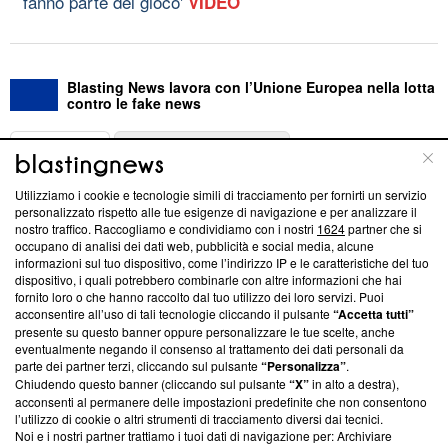
fanno parte del gioco'
VIDEO
Blasting News lavora con l’Unione Europea nella lotta
contro le fake news
ABOUT
LINEA EDITORIALE
Utilizziamo i cookie e tecnologie simili di tracciamento per fornirti un servizio
Questa sezione offre informazioni trasparenti su Blasting
personalizzato rispetto alle tue esigenze di navigazione e per analizzare il
nostro traffico. Raccogliamo e condividiamo con i nostri
1624
partner che si
News, sui nostri processi editoriali e su come ci impegniamo a
occupano di analisi dei dati web, pubblicità e social media, alcune
creare news di qualità. Inoltre, afferma la nostra aderenza a
informazioni sul tuo dispositivo, come l’indirizzo IP e le caratteristiche del tuo
‘Trust Project - News with Integrity’
Blasting News non è
dispositivo, i quali potrebbero combinarle con altre informazioni che hai
ancora membro del programma, ma ha richiesto di farne
fornito loro o che hanno raccolto dal tuo utilizzo dei loro servizi. Puoi
parte; Trust Project non ha ancora effettuato una verifica di
acconsentire all’uso di tali tecnologie cliccando il pulsante
“Accetta tutti”
conformità agli standard.
presente su questo banner oppure personalizzare le tue scelte, anche
eventualmente negando il consenso al trattamento dei dati personali da
parte dei partner terzi, cliccando sul pulsante
“Personalizza”
.
Su di noi
Chiudendo questo banner (cliccando sul pulsante
“X”
in alto a destra),
acconsenti al permanere delle impostazioni predefinite che non consentono
Team editoriale
l’utilizzo di cookie o altri strumenti di tracciamento diversi dai tecnici.
Noi e i nostri partner trattiamo i tuoi dati di navigazione per: Archiviare
Corporate