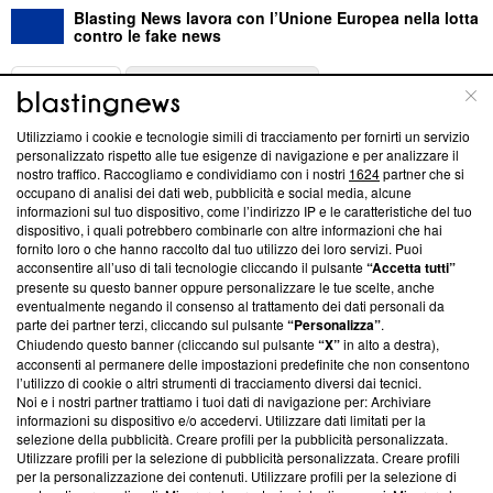
Blasting News lavora con l’Unione Europea nella lotta
contro le fake news
ABOUT
LINEA EDITORIALE
Utilizziamo i cookie e tecnologie simili di tracciamento per fornirti un servizio
Questa sezione offre informazioni trasparenti su Blasting
personalizzato rispetto alle tue esigenze di navigazione e per analizzare il
nostro traffico. Raccogliamo e condividiamo con i nostri
1624
partner che si
News, sui nostri processi editoriali e su come ci impegniamo a
occupano di analisi dei dati web, pubblicità e social media, alcune
creare news di qualità. Inoltre, afferma la nostra aderenza a
informazioni sul tuo dispositivo, come l’indirizzo IP e le caratteristiche del tuo
‘Trust Project - News with Integrity’
Blasting News non è
dispositivo, i quali potrebbero combinarle con altre informazioni che hai
ancora membro del programma, ma ha richiesto di farne
fornito loro o che hanno raccolto dal tuo utilizzo dei loro servizi. Puoi
parte; Trust Project non ha ancora effettuato una verifica di
acconsentire all’uso di tali tecnologie cliccando il pulsante
“Accetta tutti”
conformità agli standard.
presente su questo banner oppure personalizzare le tue scelte, anche
eventualmente negando il consenso al trattamento dei dati personali da
parte dei partner terzi, cliccando sul pulsante
“Personalizza”
.
Su di noi
Chiudendo questo banner (cliccando sul pulsante
“X”
in alto a destra),
acconsenti al permanere delle impostazioni predefinite che non consentono
Team editoriale
l’utilizzo di cookie o altri strumenti di tracciamento diversi dai tecnici.
Noi e i nostri partner trattiamo i tuoi dati di navigazione per: Archiviare
Corporate
informazioni su dispositivo e/o accedervi. Utilizzare dati limitati per la
selezione della pubblicità. Creare profili per la pubblicità personalizzata.
Redazione
Utilizzare profili per la selezione di pubblicità personalizzata. Creare profili
per la personalizzazione dei contenuti. Utilizzare profili per la selezione di
Informativa Privacy