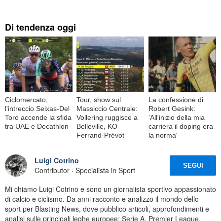
Di tendenza oggi
Ciclomercato,
Tour, show sul
La confessione di
l'intreccio Seixas-Del
Massiccio Centrale:
Robert Gesink:
Toro accende la sfida
Vollering ruggisce a
'All'inizio della mia
tra UAE e Decathlon
Belleville, KO
carriera il doping era
Ferrand-Prévot
la norma'
Luigi Cotrino
SEGUI
Contributor · Specialista in Sport
Mi chiamo Luigi Cotrino e sono un giornalista sportivo appassionato
di calcio e ciclismo. Da anni racconto e analizzo il mondo dello
sport per Blasting News, dove pubblico articoli, approfondimenti e
analisi sulle principali leghe europee: Serie A, Premier League,