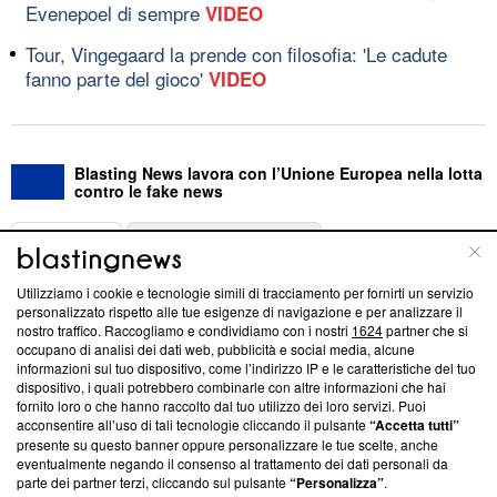
Evenepoel di sempre
VIDEO
Tour, Vingegaard la prende con filosofia: 'Le cadute
fanno parte del gioco'
VIDEO
Blasting News lavora con l’Unione Europea nella lotta
contro le fake news
ABOUT
LINEA EDITORIALE
Utilizziamo i cookie e tecnologie simili di tracciamento per fornirti un servizio
Questa sezione offre informazioni trasparenti su Blasting
personalizzato rispetto alle tue esigenze di navigazione e per analizzare il
nostro traffico. Raccogliamo e condividiamo con i nostri
1624
partner che si
News, sui nostri processi editoriali e su come ci impegniamo a
occupano di analisi dei dati web, pubblicità e social media, alcune
creare news di qualità. Inoltre, afferma la nostra aderenza a
informazioni sul tuo dispositivo, come l’indirizzo IP e le caratteristiche del tuo
‘Trust Project - News with Integrity’
Blasting News non è
dispositivo, i quali potrebbero combinarle con altre informazioni che hai
ancora membro del programma, ma ha richiesto di farne
fornito loro o che hanno raccolto dal tuo utilizzo dei loro servizi. Puoi
parte; Trust Project non ha ancora effettuato una verifica di
acconsentire all’uso di tali tecnologie cliccando il pulsante
“Accetta tutti”
conformità agli standard.
presente su questo banner oppure personalizzare le tue scelte, anche
eventualmente negando il consenso al trattamento dei dati personali da
parte dei partner terzi, cliccando sul pulsante
“Personalizza”
.
Su di noi