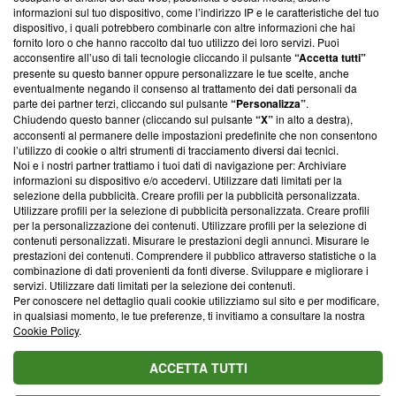
creare news di qualità. Inoltre, afferma la nostra aderenza a
informazioni sul tuo dispositivo, come l’indirizzo IP e le caratteristiche del tuo
‘Trust Project - News with Integrity’
Blasting News non è
dispositivo, i quali potrebbero combinarle con altre informazioni che hai
ancora membro del programma, ma ha richiesto di farne
fornito loro o che hanno raccolto dal tuo utilizzo dei loro servizi. Puoi
parte; Trust Project non ha ancora effettuato una verifica di
acconsentire all’uso di tali tecnologie cliccando il pulsante
“Accetta tutti”
conformità agli standard.
presente su questo banner oppure personalizzare le tue scelte, anche
eventualmente negando il consenso al trattamento dei dati personali da
parte dei partner terzi, cliccando sul pulsante
“Personalizza”
.
Su di noi
Chiudendo questo banner (cliccando sul pulsante
“X”
in alto a destra),
acconsenti al permanere delle impostazioni predefinite che non consentono
Team editoriale
l’utilizzo di cookie o altri strumenti di tracciamento diversi dai tecnici.
Noi e i nostri partner trattiamo i tuoi dati di navigazione per: Archiviare
Corporate
informazioni su dispositivo e/o accedervi. Utilizzare dati limitati per la
selezione della pubblicità. Creare profili per la pubblicità personalizzata.
Redazione
Utilizzare profili per la selezione di pubblicità personalizzata. Creare profili
per la personalizzazione dei contenuti. Utilizzare profili per la selezione di
Informativa Privacy
contenuti personalizzati. Misurare le prestazioni degli annunci. Misurare le
prestazioni dei contenuti. Comprendere il pubblico attraverso statistiche o la
Cookie Policy
combinazione di dati provenienti da fonti diverse. Sviluppare e migliorare i
servizi. Utilizzare dati limitati per la selezione dei contenuti.
Blasting SA, IDI CHE-247.845.224, Via Carlo Frasca, 3 - 6900
Per conoscere nel dettaglio quali cookie utilizziamo sul sito e per modificare,
Lugano (Svizzera) Tel:
+39 0690258937
in qualsiasi momento, le tue preferenze, ti invitiamo a consultare la nostra
Cookie Policy
.
© 2026 Blasting News
ACCETTA TUTTI