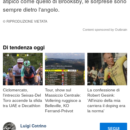
atipico come quello di Brooksby, le sorprese sono
sempre dietro l'angolo.
© RIPRODUZIONE VIETATA
Content sponsored by Outbrain
Di tendenza oggi
Ciclomercato,
Tour, show sul
La confessione di
l'intreccio Seixas-Del
Massiccio Centrale:
Robert Gesink:
Toro accende la sfida
Vollering ruggisce a
'All'inizio della mia
tra UAE e Decathlon
Belleville, KO
carriera il doping era
Ferrand-Prévot
la norma'
Luigi Cotrino
SEGUI