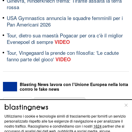
Ginevra, Rinderknech trema: Tirante assalta la terra
rossa
USA Gymnastics annuncia le squadre femminili per i
Pan Americani 2026
Tour, dietro sua maestà Pogacar per ora c'è il miglior
Evenepoel di sempre
VIDEO
Tour, Vingegaard la prende con filosofia: 'Le cadute
fanno parte del gioco'
VIDEO
Blasting News lavora con l’Unione Europea nella lotta
contro le fake news
ABOUT
LINEA EDITORIALE
Utilizziamo i cookie e tecnologie simili di tracciamento per fornirti un servizio
Questa sezione offre informazioni trasparenti su Blasting
personalizzato rispetto alle tue esigenze di navigazione e per analizzare il
nostro traffico. Raccogliamo e condividiamo con i nostri
1624
partner che si
News, sui nostri processi editoriali e su come ci impegniamo a
occupano di analisi dei dati web, pubblicità e social media, alcune