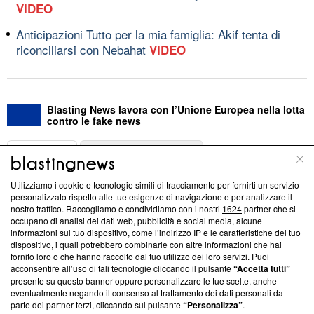
VIDEO
Anticipazioni Tutto per la mia famiglia: Akif tenta di
riconciliarsi con Nebahat
VIDEO
Blasting News lavora con l’Unione Europea nella lotta
contro le fake news
ABOUT
LINEA EDITORIALE
Utilizziamo i cookie e tecnologie simili di tracciamento per fornirti un servizio
Questa sezione offre informazioni trasparenti su Blasting
personalizzato rispetto alle tue esigenze di navigazione e per analizzare il
nostro traffico. Raccogliamo e condividiamo con i nostri
1624
partner che si
News, sui nostri processi editoriali e su come ci impegniamo a
occupano di analisi dei dati web, pubblicità e social media, alcune
creare news di qualità. Inoltre, afferma la nostra aderenza a
informazioni sul tuo dispositivo, come l’indirizzo IP e le caratteristiche del tuo
‘Trust Project - News with Integrity’
Blasting News non è
dispositivo, i quali potrebbero combinarle con altre informazioni che hai
ancora membro del programma, ma ha richiesto di farne
fornito loro o che hanno raccolto dal tuo utilizzo dei loro servizi. Puoi
parte; Trust Project non ha ancora effettuato una verifica di
acconsentire all’uso di tali tecnologie cliccando il pulsante
“Accetta tutti”
conformità agli standard.
presente su questo banner oppure personalizzare le tue scelte, anche
eventualmente negando il consenso al trattamento dei dati personali da
parte dei partner terzi, cliccando sul pulsante
“Personalizza”
.
Su di noi