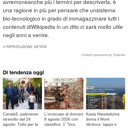
avremoneanche più i termini per descriverla, è
una ragione in più per pensare che unsistema
bio-tecnologico in grado di immagazzinare tutti i
contenuti diWikipedia in un dito ci sarà molto utile
negli anni a venire.
© RIPRODUZIONE VIETATA
Content sponsored by Outbrain
Di tendenza oggi
Canale5, palinsesto
L'oroscopo di domani
Kasia Niewiadoma
stravolto dal 24
8 agosto 2026 con
doma il Mont
agosto: Tutto per la
classifica: 1ﾟToro,
Ventoux: tappa e