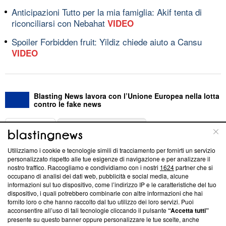
Anticipazioni Tutto per la mia famiglia: Akif tenta di
riconciliarsi con Nebahat
VIDEO
Spoiler Forbidden fruit: Yildiz chiede aiuto a Cansu
VIDEO
Blasting News lavora con l’Unione Europea nella lotta
contro le fake news
ABOUT
LINEA EDITORIALE
Utilizziamo i cookie e tecnologie simili di tracciamento per fornirti un servizio
Questa sezione offre informazioni trasparenti su Blasting
personalizzato rispetto alle tue esigenze di navigazione e per analizzare il
nostro traffico. Raccogliamo e condividiamo con i nostri
1624
partner che si
News, sui nostri processi editoriali e su come ci impegniamo a
occupano di analisi dei dati web, pubblicità e social media, alcune
creare news di qualità. Inoltre, afferma la nostra aderenza a
informazioni sul tuo dispositivo, come l’indirizzo IP e le caratteristiche del tuo
‘Trust Project - News with Integrity’
Blasting News non è
dispositivo, i quali potrebbero combinarle con altre informazioni che hai
ancora membro del programma, ma ha richiesto di farne
fornito loro o che hanno raccolto dal tuo utilizzo dei loro servizi. Puoi
parte; Trust Project non ha ancora effettuato una verifica di
acconsentire all’uso di tali tecnologie cliccando il pulsante
“Accetta tutti”
conformità agli standard.
presente su questo banner oppure personalizzare le tue scelte, anche