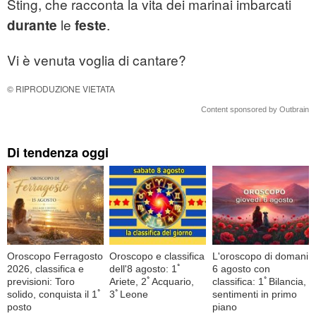
Sting, che racconta la vita dei marinai imbarcati
le
.
durante
feste
Vi è venuta voglia di cantare?
© RIPRODUZIONE VIETATA
Content sponsored by Outbrain
Di tendenza oggi
Oroscopo Ferragosto
Oroscopo e classifica
L'oroscopo di domani
2026, classifica e
dell'8 agosto: 1ﾟ
6 agosto con
previsioni: Toro
Ariete, 2ﾟAcquario,
classifica: 1ﾟBilancia,
solido, conquista il 1ﾟ
3ﾟLeone
sentimenti in primo
posto
piano