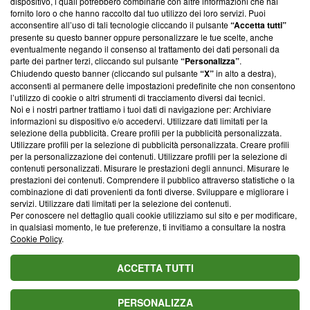
dispositivo, i quali potrebbero combinarle con altre informazioni che hai
ancora membro del programma, ma ha richiesto di farne
fornito loro o che hanno raccolto dal tuo utilizzo dei loro servizi. Puoi
parte; Trust Project non ha ancora effettuato una verifica di
acconsentire all’uso di tali tecnologie cliccando il pulsante
“Accetta tutti”
conformità agli standard.
presente su questo banner oppure personalizzare le tue scelte, anche
eventualmente negando il consenso al trattamento dei dati personali da
parte dei partner terzi, cliccando sul pulsante
“Personalizza”
.
Su di noi
Chiudendo questo banner (cliccando sul pulsante
“X”
in alto a destra),
acconsenti al permanere delle impostazioni predefinite che non consentono
Team editoriale
l’utilizzo di cookie o altri strumenti di tracciamento diversi dai tecnici.
Noi e i nostri partner trattiamo i tuoi dati di navigazione per: Archiviare
Corporate
informazioni su dispositivo e/o accedervi. Utilizzare dati limitati per la
selezione della pubblicità. Creare profili per la pubblicità personalizzata.
Redazione
Utilizzare profili per la selezione di pubblicità personalizzata. Creare profili
per la personalizzazione dei contenuti. Utilizzare profili per la selezione di
Informativa Privacy
contenuti personalizzati. Misurare le prestazioni degli annunci. Misurare le
prestazioni dei contenuti. Comprendere il pubblico attraverso statistiche o la
Cookie Policy
combinazione di dati provenienti da fonti diverse. Sviluppare e migliorare i
servizi. Utilizzare dati limitati per la selezione dei contenuti.
Blasting SA, IDI CHE-247.845.224, Via Carlo Frasca, 3 - 6900
Per conoscere nel dettaglio quali cookie utilizziamo sul sito e per modificare,
Lugano (Svizzera) Tel:
+39 0690258937
in qualsiasi momento, le tue preferenze, ti invitiamo a consultare la nostra
Cookie Policy
.
© 2026 Blasting News
ACCETTA TUTTI
PERSONALIZZA