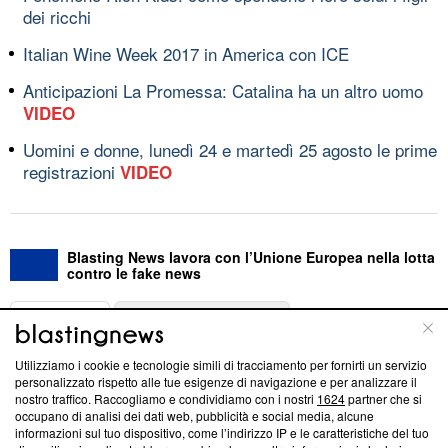
dei ricchi
Italian Wine Week 2017 in America con ICE
Anticipazioni La Promessa: Catalina ha un altro uomo
VIDEO
Uomini e donne, lunedì 24 e martedì 25 agosto le prime
registrazioni
VIDEO
Blasting News lavora con l’Unione Europea nella lotta
contro le fake news
ABOUT
LINEA EDITORIALE
Utilizziamo i cookie e tecnologie simili di tracciamento per fornirti un servizio
Questa sezione offre informazioni trasparenti su Blasting
personalizzato rispetto alle tue esigenze di navigazione e per analizzare il
nostro traffico. Raccogliamo e condividiamo con i nostri
1624
partner che si
News, sui nostri processi editoriali e su come ci impegniamo a
occupano di analisi dei dati web, pubblicità e social media, alcune
creare news di qualità. Inoltre, afferma la nostra aderenza a
informazioni sul tuo dispositivo, come l’indirizzo IP e le caratteristiche del tuo
‘Trust Project - News with Integrity’
Blasting News non è