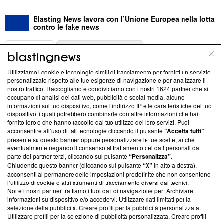
Blasting News lavora con l’Unione Europea nella lotta
contro le fake news
ABOUT
LINEA EDITORIALE
Utilizziamo i cookie e tecnologie simili di tracciamento per fornirti un servizio
Questa sezione offre informazioni trasparenti su Blasting
personalizzato rispetto alle tue esigenze di navigazione e per analizzare il
nostro traffico. Raccogliamo e condividiamo con i nostri
1624
partner che si
News, sui nostri processi editoriali e su come ci impegniamo a
occupano di analisi dei dati web, pubblicità e social media, alcune
creare news di qualità. Inoltre, afferma la nostra aderenza a
informazioni sul tuo dispositivo, come l’indirizzo IP e le caratteristiche del tuo
‘Trust Project - News with Integrity’
Blasting News non è
dispositivo, i quali potrebbero combinarle con altre informazioni che hai
ancora membro del programma, ma ha richiesto di farne
fornito loro o che hanno raccolto dal tuo utilizzo dei loro servizi. Puoi
parte; Trust Project non ha ancora effettuato una verifica di
acconsentire all’uso di tali tecnologie cliccando il pulsante
“Accetta tutti”
conformità agli standard.
presente su questo banner oppure personalizzare le tue scelte, anche
eventualmente negando il consenso al trattamento dei dati personali da
parte dei partner terzi, cliccando sul pulsante
“Personalizza”
.
Su di noi
Chiudendo questo banner (cliccando sul pulsante
“X”
in alto a destra),
acconsenti al permanere delle impostazioni predefinite che non consentono
Team editoriale
l’utilizzo di cookie o altri strumenti di tracciamento diversi dai tecnici.
Noi e i nostri partner trattiamo i tuoi dati di navigazione per: Archiviare
Corporate
informazioni su dispositivo e/o accedervi. Utilizzare dati limitati per la
selezione della pubblicità. Creare profili per la pubblicità personalizzata.
Redazione
Utilizzare profili per la selezione di pubblicità personalizzata. Creare profili