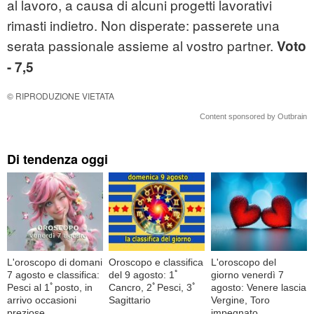
al lavoro, a causa di alcuni progetti lavorativi
rimasti indietro. Non disperate: passerete una
serata passionale assieme al vostro partner.
Voto
- 7,5
© RIPRODUZIONE VIETATA
Content sponsored by Outbrain
Di tendenza oggi
L'oroscopo di domani
Oroscopo e classifica
L'oroscopo del
7 agosto e classifica:
del 9 agosto: 1ﾟ
giorno venerdì 7
Pesci al 1ﾟposto, in
Cancro, 2ﾟPesci, 3ﾟ
agosto: Venere lascia
arrivo occasioni
Sagittario
Vergine, Toro
preziose
impegnato