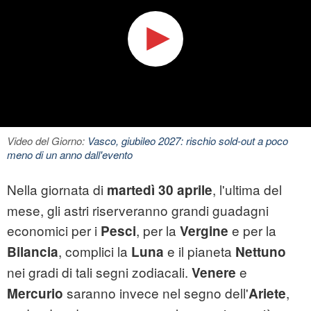
Video del Giorno:
Vasco, giubileo 2027: rischio sold-out a poco
meno di un anno dall'evento
Nella giornata di
, l'ultima del
martedì 30 aprile
mese, gli astri riserveranno grandi guadagni
economici per i
, per la
e per la
Pesci
Vergine
, complici la
e il pianeta
Bilancia
Luna
Nettuno
nei gradi di tali segni zodiacali.
e
Venere
saranno invece nel segno dell'
,
Mercurio
Ariete