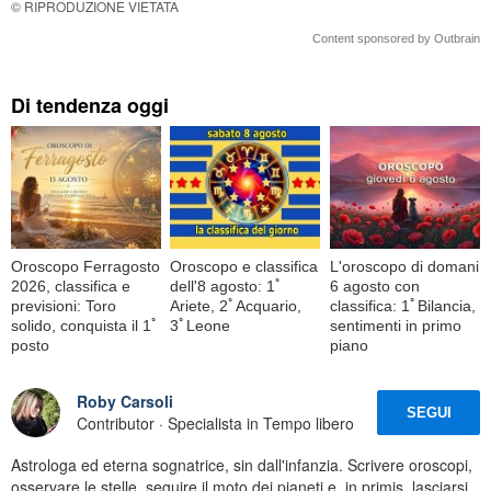
© RIPRODUZIONE VIETATA
Content sponsored by Outbrain
Di tendenza oggi
Oroscopo Ferragosto
Oroscopo e classifica
L'oroscopo di domani
2026, classifica e
dell'8 agosto: 1ﾟ
6 agosto con
previsioni: Toro
Ariete, 2ﾟAcquario,
classifica: 1ﾟBilancia,
solido, conquista il 1ﾟ
3ﾟLeone
sentimenti in primo
posto
piano
Roby Carsoli
SEGUI
Contributor · Specialista in Tempo libero
Astrologa ed eterna sognatrice, sin dall'infanzia. Scrivere oroscopi,
osservare le stelle, seguire il moto dei pianeti e, in primis, lasciarsi