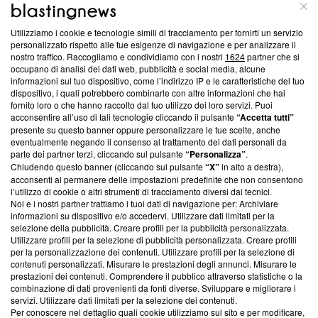
ABOUT
LINEA EDITORIALE
Utilizziamo i cookie e tecnologie simili di tracciamento per fornirti un servizio
personalizzato rispetto alle tue esigenze di navigazione e per analizzare il
Questa sezione offre informazioni trasparenti su Blasting
nostro traffico. Raccogliamo e condividiamo con i nostri
1624
partner che si
News, sui nostri processi editoriali e su come ci impegniamo a
occupano di analisi dei dati web, pubblicità e social media, alcune
creare news di qualità. Inoltre, afferma la nostra aderenza a
informazioni sul tuo dispositivo, come l’indirizzo IP e le caratteristiche del tuo
‘Trust Project - News with Integrity’
Blasting News non è
dispositivo, i quali potrebbero combinarle con altre informazioni che hai
fornito loro o che hanno raccolto dal tuo utilizzo dei loro servizi. Puoi
ancora membro del programma, ma ha richiesto di farne
acconsentire all’uso di tali tecnologie cliccando il pulsante
“Accetta tutti”
parte; Trust Project non ha ancora effettuato una verifica di
presente su questo banner oppure personalizzare le tue scelte, anche
conformità agli standard.
eventualmente negando il consenso al trattamento dei dati personali da
parte dei partner terzi, cliccando sul pulsante
“Personalizza”
.
Su di noi
Chiudendo questo banner (cliccando sul pulsante
“X”
in alto a destra),
acconsenti al permanere delle impostazioni predefinite che non consentono
Team editoriale
l’utilizzo di cookie o altri strumenti di tracciamento diversi dai tecnici.
Noi e i nostri partner trattiamo i tuoi dati di navigazione per: Archiviare
Corporate
informazioni su dispositivo e/o accedervi. Utilizzare dati limitati per la
selezione della pubblicità. Creare profili per la pubblicità personalizzata.
Redazione
Utilizzare profili per la selezione di pubblicità personalizzata. Creare profili
per la personalizzazione dei contenuti. Utilizzare profili per la selezione di
Informativa Privacy
contenuti personalizzati. Misurare le prestazioni degli annunci. Misurare le
prestazioni dei contenuti. Comprendere il pubblico attraverso statistiche o la
Cookie Policy
combinazione di dati provenienti da fonti diverse. Sviluppare e migliorare i
servizi. Utilizzare dati limitati per la selezione dei contenuti.
Per conoscere nel dettaglio quali cookie utilizziamo sul sito e per modificare,
Blasting SA, IDI CHE-247.845.224, Via Carlo Frasca, 3 - 6900