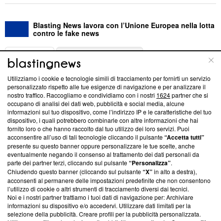
Blasting News lavora con l’Unione Europea nella lotta
contro le fake news
ABOUT
LINEA EDITORIALE
Utilizziamo i cookie e tecnologie simili di tracciamento per fornirti un servizio
Questa sezione offre informazioni trasparenti su Blasting
personalizzato rispetto alle tue esigenze di navigazione e per analizzare il
nostro traffico. Raccogliamo e condividiamo con i nostri
1624
partner che si
News, sui nostri processi editoriali e su come ci impegniamo a
occupano di analisi dei dati web, pubblicità e social media, alcune
creare news di qualità. Inoltre, afferma la nostra aderenza a
informazioni sul tuo dispositivo, come l’indirizzo IP e le caratteristiche del tuo
‘Trust Project - News with Integrity’
Blasting News non è
dispositivo, i quali potrebbero combinarle con altre informazioni che hai
ancora membro del programma, ma ha richiesto di farne
fornito loro o che hanno raccolto dal tuo utilizzo dei loro servizi. Puoi
parte; Trust Project non ha ancora effettuato una verifica di
acconsentire all’uso di tali tecnologie cliccando il pulsante
“Accetta tutti”
conformità agli standard.
presente su questo banner oppure personalizzare le tue scelte, anche
eventualmente negando il consenso al trattamento dei dati personali da
parte dei partner terzi, cliccando sul pulsante
“Personalizza”
.
Su di noi
Chiudendo questo banner (cliccando sul pulsante
“X”
in alto a destra),
acconsenti al permanere delle impostazioni predefinite che non consentono
Team editoriale
l’utilizzo di cookie o altri strumenti di tracciamento diversi dai tecnici.
Noi e i nostri partner trattiamo i tuoi dati di navigazione per: Archiviare
Corporate
informazioni su dispositivo e/o accedervi. Utilizzare dati limitati per la
selezione della pubblicità. Creare profili per la pubblicità personalizzata.
Redazione