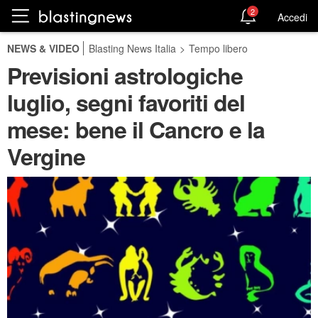
2
Accedi
NEWS & VIDEO
Blasting News Italia
>
Tempo libero
Previsioni astrologiche
luglio, segni favoriti del
mese: bene il Cancro e la
Vergine