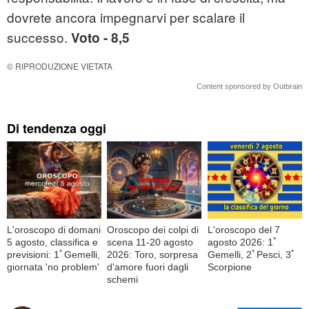
dovrete ancora impegnarvi per scalare il
successo.
Voto - 8,5
© RIPRODUZIONE VIETATA
Content sponsored by Outbrain
Di tendenza oggi
L'oroscopo di domani
Oroscopo dei colpi di
L'oroscopo del 7
5 agosto, classifica e
scena 11-20 agosto
agosto 2026: 1ﾟ
previsioni: 1ﾟGemelli,
2026: Toro, sorpresa
Gemelli, 2ﾟPesci, 3ﾟ
giornata 'no problem'
d'amore fuori dagli
Scorpione
schemi