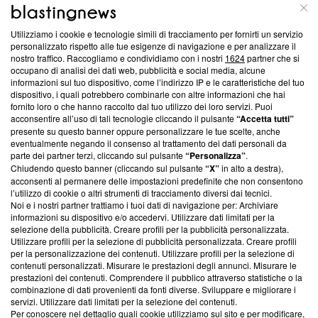
ABOUT
LINEA EDITORIALE
Utilizziamo i cookie e tecnologie simili di tracciamento per fornirti un servizio
Questa sezione offre informazioni trasparenti su Blasting
personalizzato rispetto alle tue esigenze di navigazione e per analizzare il
nostro traffico. Raccogliamo e condividiamo con i nostri
1624
partner che si
News, sui nostri processi editoriali e su come ci impegniamo a
occupano di analisi dei dati web, pubblicità e social media, alcune
creare news di qualità. Inoltre, afferma la nostra aderenza a
informazioni sul tuo dispositivo, come l’indirizzo IP e le caratteristiche del tuo
‘Trust Project - News with Integrity’
Blasting News non è
dispositivo, i quali potrebbero combinarle con altre informazioni che hai
ancora membro del programma, ma ha richiesto di farne
fornito loro o che hanno raccolto dal tuo utilizzo dei loro servizi. Puoi
parte; Trust Project non ha ancora effettuato una verifica di
acconsentire all’uso di tali tecnologie cliccando il pulsante
“Accetta tutti”
conformità agli standard.
presente su questo banner oppure personalizzare le tue scelte, anche
eventualmente negando il consenso al trattamento dei dati personali da
parte dei partner terzi, cliccando sul pulsante
“Personalizza”
.
Su di noi
Chiudendo questo banner (cliccando sul pulsante
“X”
in alto a destra),
acconsenti al permanere delle impostazioni predefinite che non consentono
Team editoriale
l’utilizzo di cookie o altri strumenti di tracciamento diversi dai tecnici.
Noi e i nostri partner trattiamo i tuoi dati di navigazione per: Archiviare
Corporate
informazioni su dispositivo e/o accedervi. Utilizzare dati limitati per la
selezione della pubblicità. Creare profili per la pubblicità personalizzata.
Redazione
Utilizzare profili per la selezione di pubblicità personalizzata. Creare profili
per la personalizzazione dei contenuti. Utilizzare profili per la selezione di
Informativa Privacy
contenuti personalizzati. Misurare le prestazioni degli annunci. Misurare le
prestazioni dei contenuti. Comprendere il pubblico attraverso statistiche o la
Cookie Policy
combinazione di dati provenienti da fonti diverse. Sviluppare e migliorare i
servizi. Utilizzare dati limitati per la selezione dei contenuti.
Blasting SA, IDI CHE-247.845.224, Via Carlo Frasca, 3 - 6900
Per conoscere nel dettaglio quali cookie utilizziamo sul sito e per modificare,