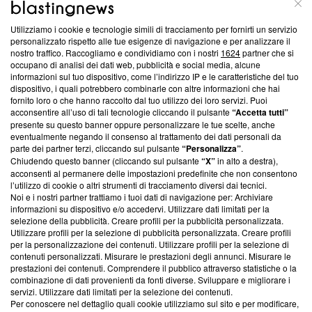
ABOUT
LINEA EDITORIALE
Utilizziamo i cookie e tecnologie simili di tracciamento per fornirti un servizio
personalizzato rispetto alle tue esigenze di navigazione e per analizzare il
Questa sezione offre informazioni trasparenti su Blasting
nostro traffico. Raccogliamo e condividiamo con i nostri
1624
partner che si
News, sui nostri processi editoriali e su come ci impegniamo a
occupano di analisi dei dati web, pubblicità e social media, alcune
creare news di qualità. Inoltre, afferma la nostra aderenza a
informazioni sul tuo dispositivo, come l’indirizzo IP e le caratteristiche del tuo
‘Trust Project - News with Integrity’
Blasting News non è
dispositivo, i quali potrebbero combinarle con altre informazioni che hai
fornito loro o che hanno raccolto dal tuo utilizzo dei loro servizi. Puoi
ancora membro del programma, ma ha richiesto di farne
acconsentire all’uso di tali tecnologie cliccando il pulsante
“Accetta tutti”
parte; Trust Project non ha ancora effettuato una verifica di
presente su questo banner oppure personalizzare le tue scelte, anche
conformità agli standard.
eventualmente negando il consenso al trattamento dei dati personali da
parte dei partner terzi, cliccando sul pulsante
“Personalizza”
.
Su di noi
Chiudendo questo banner (cliccando sul pulsante
“X”
in alto a destra),
acconsenti al permanere delle impostazioni predefinite che non consentono
Team editoriale
l’utilizzo di cookie o altri strumenti di tracciamento diversi dai tecnici.
Noi e i nostri partner trattiamo i tuoi dati di navigazione per: Archiviare
Corporate
informazioni su dispositivo e/o accedervi. Utilizzare dati limitati per la
selezione della pubblicità. Creare profili per la pubblicità personalizzata.
Redazione
Utilizzare profili per la selezione di pubblicità personalizzata. Creare profili
per la personalizzazione dei contenuti. Utilizzare profili per la selezione di
Informativa Privacy
contenuti personalizzati. Misurare le prestazioni degli annunci. Misurare le
prestazioni dei contenuti. Comprendere il pubblico attraverso statistiche o la
Cookie Policy
combinazione di dati provenienti da fonti diverse. Sviluppare e migliorare i
servizi. Utilizzare dati limitati per la selezione dei contenuti.
Per conoscere nel dettaglio quali cookie utilizziamo sul sito e per modificare,
Blasting SA, IDI CHE-247.845.224, Via Carlo Frasca, 3 - 6900