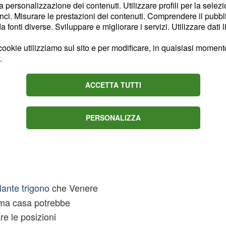
ve i nati Toro saranno,
la personalizzazione dei contenuti. Utilizzare profili per la selez
nsolita dinamicità che li
ci. Misurare le prestazioni dei contenuti. Comprendere il pubblic
fonti diverse. Sviluppare e migliorare i servizi. Utilizzare dati l
di boa nel segno dei
ierate serate amicale e
ookie utilizziamo sul sito e per modificare, in qualsiasi momento,
.
rio e Marte
nel loro
ACCETTA TUTTI
gni dialogo a loro
re specialmente nelle
PERSONALIZZA
are le ruggini dei giorni
lante trigono
che Venere
ima casa potrebbe
are le posizioni