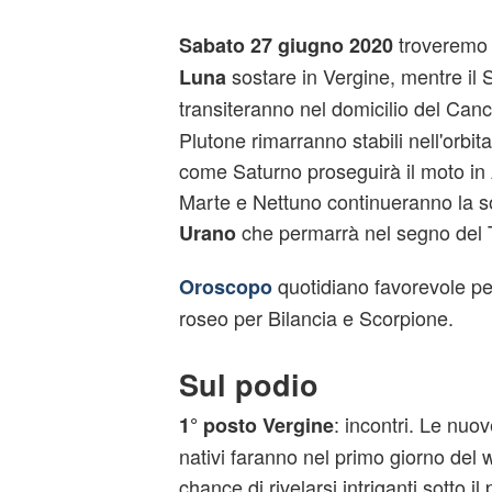
troveremo s
Sabato 27 giugno 2020
sostare in Vergine, mentre il 
Luna
transiteranno nel domicilio del Can
Plutone rimarranno stabili nell'orbit
come Saturno proseguirà il moto in 
Marte e Nettuno continueranno la s
che permarrà nel segno del 
Urano
quotidiano favorevole pe
Oroscopo
roseo per Bilancia e Scorpione.
Sul podio
: incontri. Le nuo
1° posto Vergine
nativi faranno nel primo giorno del
chance di rivelarsi intriganti sotto il