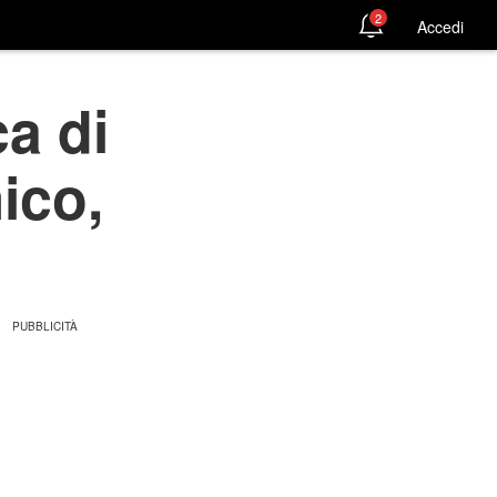
2
Accedi
ca di
ico,