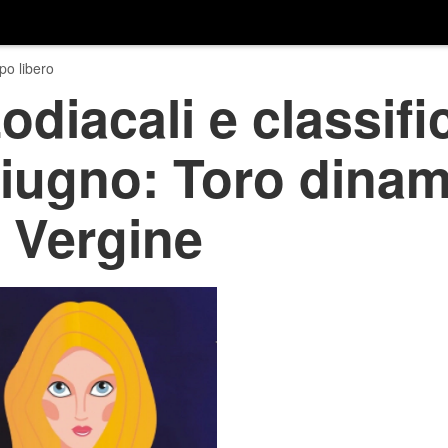
o libero
odiacali e classifi
iugno: Toro dinam
r Vergine