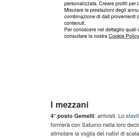
: dinamici. Sabato do
2° posto Toro
personalizzata. Creare profili per 
con ogni probabilità, pervasi da un'i
Misurare le prestazioni degli annun
combinazione di dati provenienti da 
catapulterà, grazie a Marte al giro 
contenuti.
Pesci ed a Venere d'Aria, tra spens
Per conoscere nel dettaglio quali c
romantiche cene amorose.
consultare la nostra
Cookie Policy
: loquaci. Con
Mercu
3° posto Pesci
Elemento i nativi potranno volgere o
favore, e ciò andrà sfruttato a dove
faccende di cuore, in modo da appian
addietro.
I mezzani
: arrivisti. Lo
sfavil
4° posto Gemelli
formerà con Saturno nella loro dec
stimolare la voglia dei nativi di scal