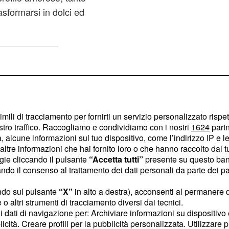
sformarsi in dolci ed
imili di tracciamento per fornirti un servizio personalizzato rispe
stro traffico. Raccogliamo e condividiamo con i nostri
1624
partn
 alcune informazioni sul tuo dispositivo, come l’indirizzo IP e le 
ltre informazioni che hai fornito loro o che hanno raccolto dal tuo
ogie cliccando il pulsante
“Accetta tutti”
presente su questo ban
o il consenso al trattamento dei dati personali da parte dei par
ndo sul pulsante
“X”
in alto a destra), acconsenti al permanere 
o altri strumenti di tracciamento diversi dai tecnici.
uoi dati di navigazione per: Archiviare informazioni su dispositivo 
licità. Creare profili per la pubblicità personalizzata. Utilizzare p