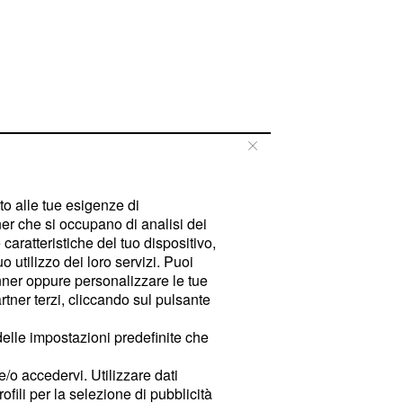
tto alle tue esigenze di
er che si occupano di analisi dei
caratteristiche del tuo dispositivo,
 utilizzo dei loro servizi. Puoi
ner oppure personalizzare le tue
tner terzi, cliccando sul pulsante
delle impostazioni predefinite che
e/o accedervi. Utilizzare dati
rofili per la selezione di pubblicità