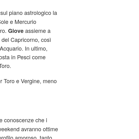
ul piano astrologico la
Sole e Mercurio
cro.
assieme a
Giove
a del Capricorno, così
Acquario. In ultimo,
osta in Pesci come
Toro.
r Toro e Vergine, meno
ve conoscenze che i
 weekend avranno ottime
 profilo amoroso, tanto