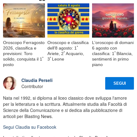
Oroscopo Ferragosto
Oroscopo e classifica
L'oroscopo di domani
2026, classifica e
dell'8 agosto: 1ﾟ
6 agosto con
previsioni: Toro
Ariete, 2ﾟAcquario,
classifica: 1ﾟBilancia,
solido, conquista il 1ﾟ
3ﾟLeone
sentimenti in primo
posto
piano
Claudia Perseli
SEGUI
Contributor
Nata nel 1992, si diploma al liceo classico dove sviluppa l'amore
per la letteratura e la scrittura. Attualmente studia alla Facoltà di
Scienze della Comunicazione e si dedica alla pubblicazione di
articoli per Blasting News.
Segui
Claudia
su Facebook