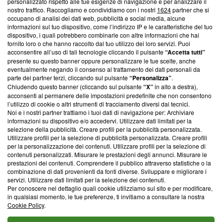
Questa sezione offre informazioni trasparenti su Blasting
personalizzato rispetto alle tue esigenze di navigazione e per analizzare il
nostro traffico. Raccogliamo e condividiamo con i nostri
1624
partner che si
News, sui nostri processi editoriali e su come ci impegniamo a
occupano di analisi dei dati web, pubblicità e social media, alcune
creare news di qualità. Inoltre, afferma la nostra aderenza a
informazioni sul tuo dispositivo, come l’indirizzo IP e le caratteristiche del tuo
‘Trust Project - News with Integrity’
Blasting News non è
dispositivo, i quali potrebbero combinarle con altre informazioni che hai
ancora membro del programma, ma ha richiesto di farne
fornito loro o che hanno raccolto dal tuo utilizzo dei loro servizi. Puoi
parte; Trust Project non ha ancora effettuato una verifica di
acconsentire all’uso di tali tecnologie cliccando il pulsante
“Accetta tutti”
conformità agli standard.
presente su questo banner oppure personalizzare le tue scelte, anche
eventualmente negando il consenso al trattamento dei dati personali da
parte dei partner terzi, cliccando sul pulsante
“Personalizza”
.
Su di noi
Chiudendo questo banner (cliccando sul pulsante
“X”
in alto a destra),
acconsenti al permanere delle impostazioni predefinite che non consentono
Team editoriale
l’utilizzo di cookie o altri strumenti di tracciamento diversi dai tecnici.
Noi e i nostri partner trattiamo i tuoi dati di navigazione per: Archiviare
Corporate
informazioni su dispositivo e/o accedervi. Utilizzare dati limitati per la
selezione della pubblicità. Creare profili per la pubblicità personalizzata.
Redazione
Utilizzare profili per la selezione di pubblicità personalizzata. Creare profili
per la personalizzazione dei contenuti. Utilizzare profili per la selezione di
Informativa Privacy
contenuti personalizzati. Misurare le prestazioni degli annunci. Misurare le
prestazioni dei contenuti. Comprendere il pubblico attraverso statistiche o la
Cookie Policy
combinazione di dati provenienti da fonti diverse. Sviluppare e migliorare i
servizi. Utilizzare dati limitati per la selezione dei contenuti.
Blasting SA, IDI CHE-247.845.224, Via Carlo Frasca, 3 - 6900
Per conoscere nel dettaglio quali cookie utilizziamo sul sito e per modificare,
Lugano (Svizzera) Tel:
+39 0690258937
in qualsiasi momento, le tue preferenze, ti invitiamo a consultare la nostra
Cookie Policy
.
© 2026 Blasting News