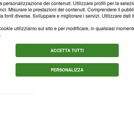
creativo e divertitevi a
la personalizzazione dei contenuti. Utilizzare profili per la selez
ci. Misurare le prestazioni dei contenuti. Comprendere il pubblic
fonti diverse. Sviluppare e migliorare i servizi. Utilizzare dati l
entuerà la fantasia e la
ookie utilizziamo sul sito e per modificare, in qualsiasi momento,
er la passione risulterà
.
tari si divertiranno a
l e alla tv, oggigiorno
ACCETTA TUTTI
bile! Domenica vi
 ritroverete a fare molto
PERSONALIZZA
ro ai fornelli e finirete
egli amici.