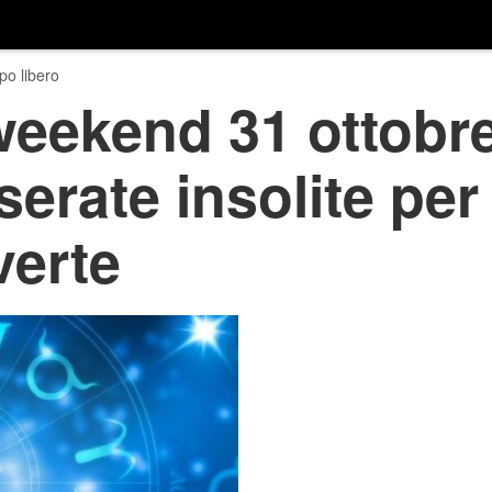
o libero
eekend 31 ottobre
erate insolite per 
verte