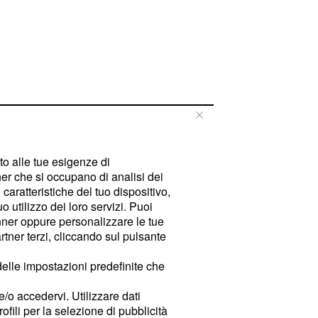
tto alle tue esigenze di
er che si occupano di analisi dei
caratteristiche del tuo dispositivo,
 utilizzo dei loro servizi. Puoi
ner oppure personalizzare le tue
tner terzi, cliccando sul pulsante
delle impostazioni predefinite che
e/o accedervi. Utilizzare dati
rofili per la selezione di pubblicità