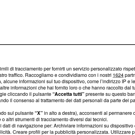
imili di tracciamento per fornirti un servizio personalizzato rispe
stro traffico. Raccogliamo e condividiamo con i nostri
1624
partn
 alcune informazioni sul tuo dispositivo, come l’indirizzo IP e le 
ltre informazioni che hai fornito loro o che hanno raccolto dal tuo
ogie cliccando il pulsante
“Accetta tutti”
presente su questo ban
o il consenso al trattamento dei dati personali da parte dei par
tate, riuscirete comunque
le, ad esempio una
ndo sul pulsante
“X”
in alto a destra), acconsenti al permanere 
oppure una lunga cena
o altri strumenti di tracciamento diversi dai tecnici.
uoi dati di navigazione per: Archiviare informazioni su dispositivo 
ché abbattervi davanti alle
licità. Creare profili per la pubblicità personalizzata. Utilizzare p