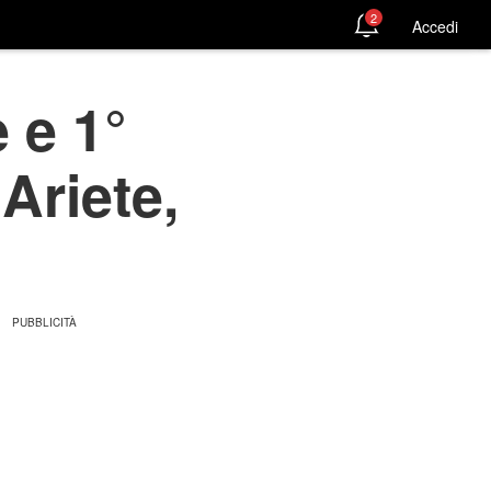
2
Accedi
 e 1°
Ariete,