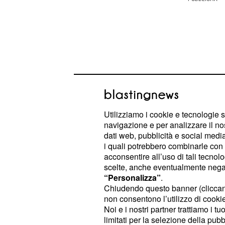
Utilizziamo i cookie e tecnologie s
navigazione e per analizzare il no
dati web, pubblicità e social media,
i quali potrebbero combinarle con a
acconsentire all’uso di tali tecnol
scelte, anche eventualmente negand
Anche se le azioni risulteranno limi
“Personalizza”
.
a programmare qualcosa di piacevo
Chiudendo questo banner (clicca
serata con tanti film di Halloween 
non consentono l’utilizzo di cookie 
Noi e i nostri partner trattiamo i t
con i famigliari e i coinquilini. Anzi
limitati per la selezione della pubb