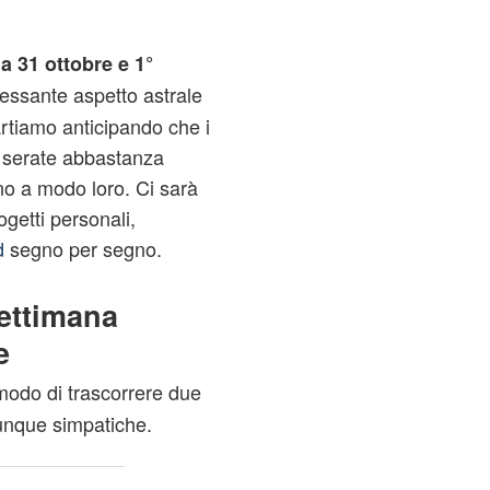
a 31 ottobre e 1°
eressante aspetto astrale
artiamo anticipando che i
e serate abbastanza
nno a modo loro. Ci sarà
ogetti personali,
d
segno per segno.
ettimana
e
odo di trascorrere due
unque simpatiche.