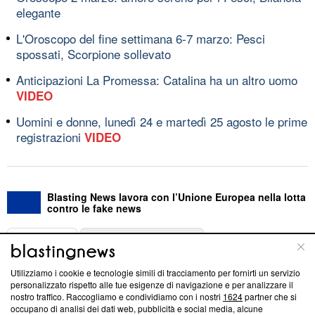
elegante
L'Oroscopo del fine settimana 6-7 marzo: Pesci
spossati, Scorpione sollevato
Anticipazioni La Promessa: Catalina ha un altro uomo
VIDEO
Uomini e donne, lunedì 24 e martedì 25 agosto le prime
registrazioni
VIDEO
Blasting News lavora con l’Unione Europea nella lotta
contro le fake news
ABOUT
LINEA EDITORIALE
Utilizziamo i cookie e tecnologie simili di tracciamento per fornirti un servizio
Questa sezione offre informazioni trasparenti su Blasting
personalizzato rispetto alle tue esigenze di navigazione e per analizzare il
nostro traffico. Raccogliamo e condividiamo con i nostri
1624
partner che si
News, sui nostri processi editoriali e su come ci impegniamo a
occupano di analisi dei dati web, pubblicità e social media, alcune
creare news di qualità. Inoltre, afferma la nostra aderenza a