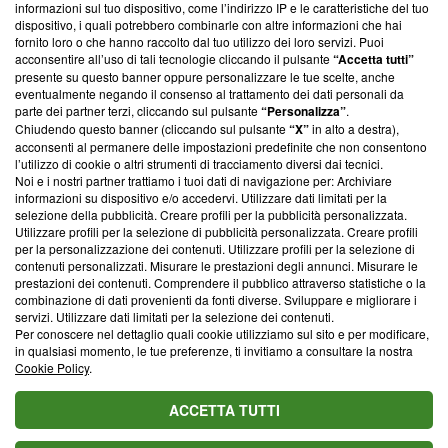
informazioni sul tuo dispositivo, come l’indirizzo IP e le caratteristiche del tuo
‘Trust Project - News with Integrity’
Blasting News non è
dispositivo, i quali potrebbero combinarle con altre informazioni che hai
ancora membro del programma, ma ha richiesto di farne
fornito loro o che hanno raccolto dal tuo utilizzo dei loro servizi. Puoi
parte; Trust Project non ha ancora effettuato una verifica di
acconsentire all’uso di tali tecnologie cliccando il pulsante
“Accetta tutti”
conformità agli standard.
presente su questo banner oppure personalizzare le tue scelte, anche
eventualmente negando il consenso al trattamento dei dati personali da
parte dei partner terzi, cliccando sul pulsante
“Personalizza”
.
Su di noi
Chiudendo questo banner (cliccando sul pulsante
“X”
in alto a destra),
acconsenti al permanere delle impostazioni predefinite che non consentono
Team editoriale
l’utilizzo di cookie o altri strumenti di tracciamento diversi dai tecnici.
Noi e i nostri partner trattiamo i tuoi dati di navigazione per: Archiviare
Corporate
informazioni su dispositivo e/o accedervi. Utilizzare dati limitati per la
selezione della pubblicità. Creare profili per la pubblicità personalizzata.
Redazione
Utilizzare profili per la selezione di pubblicità personalizzata. Creare profili
per la personalizzazione dei contenuti. Utilizzare profili per la selezione di
Informativa Privacy
contenuti personalizzati. Misurare le prestazioni degli annunci. Misurare le
prestazioni dei contenuti. Comprendere il pubblico attraverso statistiche o la
Cookie Policy
combinazione di dati provenienti da fonti diverse. Sviluppare e migliorare i
servizi. Utilizzare dati limitati per la selezione dei contenuti.
Blasting SA, IDI CHE-247.845.224, Via Carlo Frasca, 3 - 6900
Per conoscere nel dettaglio quali cookie utilizziamo sul sito e per modificare,
Lugano (Svizzera) Tel:
+39 0690258937
in qualsiasi momento, le tue preferenze, ti invitiamo a consultare la nostra
Cookie Policy
.
© 2026 Blasting News
ACCETTA TUTTI