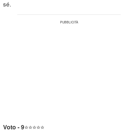
sé.
⭐⭐⭐⭐⭐
Voto - 9