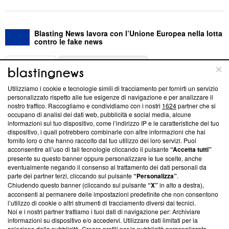
Blasting News lavora con l’Unione Europea nella lotta
contro le fake news
ABOUT
LINEA EDITORIALE
Utilizziamo i cookie e tecnologie simili di tracciamento per fornirti un servizio
Questa sezione offre informazioni trasparenti su Blasting
personalizzato rispetto alle tue esigenze di navigazione e per analizzare il
nostro traffico. Raccogliamo e condividiamo con i nostri
1624
partner che si
News, sui nostri processi editoriali e su come ci impegniamo a
occupano di analisi dei dati web, pubblicità e social media, alcune
creare news di qualità. Inoltre, afferma la nostra aderenza a
informazioni sul tuo dispositivo, come l’indirizzo IP e le caratteristiche del tuo
‘Trust Project - News with Integrity’
Blasting News non è
dispositivo, i quali potrebbero combinarle con altre informazioni che hai
ancora membro del programma, ma ha richiesto di farne
fornito loro o che hanno raccolto dal tuo utilizzo dei loro servizi. Puoi
parte; Trust Project non ha ancora effettuato una verifica di
acconsentire all’uso di tali tecnologie cliccando il pulsante
“Accetta tutti”
conformità agli standard.
presente su questo banner oppure personalizzare le tue scelte, anche
eventualmente negando il consenso al trattamento dei dati personali da
parte dei partner terzi, cliccando sul pulsante
“Personalizza”
.
Su di noi
Chiudendo questo banner (cliccando sul pulsante
“X”
in alto a destra),
acconsenti al permanere delle impostazioni predefinite che non consentono
Team editoriale
l’utilizzo di cookie o altri strumenti di tracciamento diversi dai tecnici.
Noi e i nostri partner trattiamo i tuoi dati di navigazione per: Archiviare
Corporate
informazioni su dispositivo e/o accedervi. Utilizzare dati limitati per la
selezione della pubblicità. Creare profili per la pubblicità personalizzata.