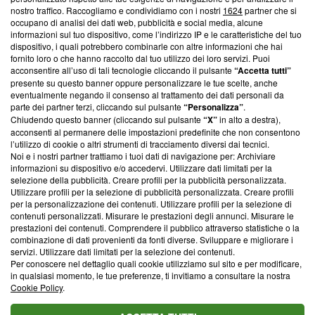
nostro traffico. Raccogliamo e condividiamo con i nostri
1624
partner che si
News, sui nostri processi editoriali e su come ci impegniamo a
occupano di analisi dei dati web, pubblicità e social media, alcune
creare news di qualità. Inoltre, afferma la nostra aderenza a
informazioni sul tuo dispositivo, come l’indirizzo IP e le caratteristiche del tuo
‘Trust Project - News with Integrity’
Blasting News non è
dispositivo, i quali potrebbero combinarle con altre informazioni che hai
ancora membro del programma, ma ha richiesto di farne
fornito loro o che hanno raccolto dal tuo utilizzo dei loro servizi. Puoi
parte; Trust Project non ha ancora effettuato una verifica di
acconsentire all’uso di tali tecnologie cliccando il pulsante
“Accetta tutti”
conformità agli standard.
presente su questo banner oppure personalizzare le tue scelte, anche
eventualmente negando il consenso al trattamento dei dati personali da
parte dei partner terzi, cliccando sul pulsante
“Personalizza”
.
Su di noi
Chiudendo questo banner (cliccando sul pulsante
“X”
in alto a destra),
acconsenti al permanere delle impostazioni predefinite che non consentono
Team editoriale
l’utilizzo di cookie o altri strumenti di tracciamento diversi dai tecnici.
Noi e i nostri partner trattiamo i tuoi dati di navigazione per: Archiviare
Corporate
informazioni su dispositivo e/o accedervi. Utilizzare dati limitati per la
selezione della pubblicità. Creare profili per la pubblicità personalizzata.
Redazione
Utilizzare profili per la selezione di pubblicità personalizzata. Creare profili
per la personalizzazione dei contenuti. Utilizzare profili per la selezione di
Informativa Privacy
contenuti personalizzati. Misurare le prestazioni degli annunci. Misurare le
prestazioni dei contenuti. Comprendere il pubblico attraverso statistiche o la
Cookie Policy
combinazione di dati provenienti da fonti diverse. Sviluppare e migliorare i
servizi. Utilizzare dati limitati per la selezione dei contenuti.
Blasting SA, IDI CHE-247.845.224, Via Carlo Frasca, 3 - 6900
Per conoscere nel dettaglio quali cookie utilizziamo sul sito e per modificare,
Lugano (Svizzera) Tel:
+39 0690258937
in qualsiasi momento, le tue preferenze, ti invitiamo a consultare la nostra
Cookie Policy
.
© 2026 Blasting News