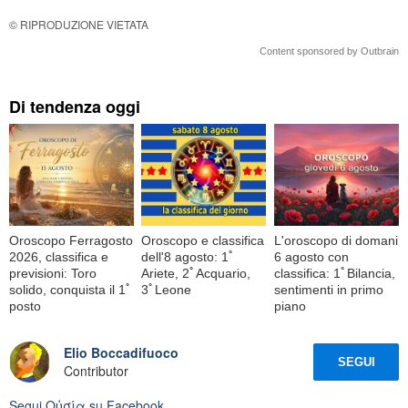
© RIPRODUZIONE VIETATA
Content sponsored by Outbrain
Di tendenza oggi
Oroscopo Ferragosto
Oroscopo e classifica
L'oroscopo di domani
2026, classifica e
dell'8 agosto: 1ﾟ
6 agosto con
previsioni: Toro
Ariete, 2ﾟAcquario,
classifica: 1ﾟBilancia,
solido, conquista il 1ﾟ
3ﾟLeone
sentimenti in primo
posto
piano
Elio Boccadifuoco
SEGUI
Contributor
Segui
Oὐσία
su Facebook