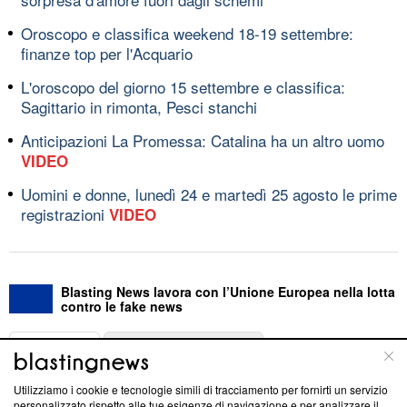
Oroscopo e classifica weekend 18-19 settembre:
finanze top per l'Acquario
L'oroscopo del giorno 15 settembre e classifica:
Sagittario in rimonta, Pesci stanchi
Anticipazioni La Promessa: Catalina ha un altro uomo
VIDEO
Uomini e donne, lunedì 24 e martedì 25 agosto le prime
registrazioni
VIDEO
Blasting News lavora con l’Unione Europea nella lotta
contro le fake news
ABOUT
LINEA EDITORIALE
Utilizziamo i cookie e tecnologie simili di tracciamento per fornirti un servizio
Questa sezione offre informazioni trasparenti su Blasting
personalizzato rispetto alle tue esigenze di navigazione e per analizzare il