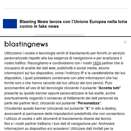
Blasting News lavora con l’Unione Europea nella lotta
contro le fake news
ABOUT
LINEA EDITORIALE
Utilizziamo i cookie e tecnologie simili di tracciamento per fornirti un servizio
Questa sezione offre informazioni trasparenti su Blasting
personalizzato rispetto alle tue esigenze di navigazione e per analizzare il
nostro traffico. Raccogliamo e condividiamo con i nostri
1624
partner che si
News, sui nostri processi editoriali e su come ci impegniamo a
occupano di analisi dei dati web, pubblicità e social media, alcune
creare news di qualità. Inoltre, afferma la nostra aderenza a
informazioni sul tuo dispositivo, come l’indirizzo IP e le caratteristiche del tuo
‘Trust Project - News with Integrity’
Blasting News non è
dispositivo, i quali potrebbero combinarle con altre informazioni che hai
ancora membro del programma, ma ha richiesto di farne
fornito loro o che hanno raccolto dal tuo utilizzo dei loro servizi. Puoi
parte; Trust Project non ha ancora effettuato una verifica di
acconsentire all’uso di tali tecnologie cliccando il pulsante
“Accetta tutti”
conformità agli standard.
presente su questo banner oppure personalizzare le tue scelte, anche
eventualmente negando il consenso al trattamento dei dati personali da
parte dei partner terzi, cliccando sul pulsante
“Personalizza”
.
Su di noi
Chiudendo questo banner (cliccando sul pulsante
“X”
in alto a destra),
acconsenti al permanere delle impostazioni predefinite che non consentono
Team editoriale
l’utilizzo di cookie o altri strumenti di tracciamento diversi dai tecnici.
Noi e i nostri partner trattiamo i tuoi dati di navigazione per: Archiviare
Corporate
informazioni su dispositivo e/o accedervi. Utilizzare dati limitati per la