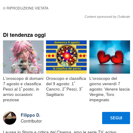
© RIPRODUZIONE VIETATA
Content sponsored by Outbrain
Di tendenza oggi
L'oroscopo di domani
Oroscopo e classifica
L'oroscopo del
7 agosto e classifica:
del 9 agosto: 1ﾟ
giorno venerdì 7
Pesci al 1ﾟposto, in
Cancro, 2ﾟPesci, 3ﾟ
agosto: Venere lascia
arrivo occasioni
Sagittario
Vergine, Toro
preziose
impegnato
Filippo D.
SEGUI
Contributor
Laurea in Storia e critica del Cinema, amo le serie TV, scrivo,