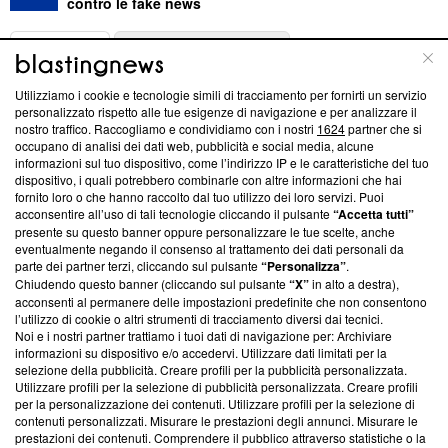
contro le fake news
ABOUT
LINEA EDITORIALE
Utilizziamo i cookie e tecnologie simili di tracciamento per fornirti un servizio
Questa sezione offre informazioni trasparenti su Blasting
personalizzato rispetto alle tue esigenze di navigazione e per analizzare il
nostro traffico. Raccogliamo e condividiamo con i nostri
1624
partner che si
News, sui nostri processi editoriali e su come ci impegniamo a
occupano di analisi dei dati web, pubblicità e social media, alcune
creare news di qualità. Inoltre, afferma la nostra aderenza a
informazioni sul tuo dispositivo, come l’indirizzo IP e le caratteristiche del tuo
‘Trust Project - News with Integrity’
Blasting News non è
dispositivo, i quali potrebbero combinarle con altre informazioni che hai
ancora membro del programma, ma ha richiesto di farne
fornito loro o che hanno raccolto dal tuo utilizzo dei loro servizi. Puoi
parte; Trust Project non ha ancora effettuato una verifica di
acconsentire all’uso di tali tecnologie cliccando il pulsante
“Accetta tutti”
conformità agli standard.
presente su questo banner oppure personalizzare le tue scelte, anche
eventualmente negando il consenso al trattamento dei dati personali da
parte dei partner terzi, cliccando sul pulsante
“Personalizza”
.
Su di noi
Chiudendo questo banner (cliccando sul pulsante
“X”
in alto a destra),
acconsenti al permanere delle impostazioni predefinite che non consentono
Team editoriale
l’utilizzo di cookie o altri strumenti di tracciamento diversi dai tecnici.
Noi e i nostri partner trattiamo i tuoi dati di navigazione per: Archiviare
Corporate
informazioni su dispositivo e/o accedervi. Utilizzare dati limitati per la
selezione della pubblicità. Creare profili per la pubblicità personalizzata.
Redazione
Utilizzare profili per la selezione di pubblicità personalizzata. Creare profili
per la personalizzazione dei contenuti. Utilizzare profili per la selezione di
Informativa Privacy
contenuti personalizzati. Misurare le prestazioni degli annunci. Misurare le
prestazioni dei contenuti. Comprendere il pubblico attraverso statistiche o la
Cookie Policy