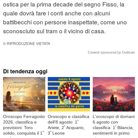
ostica per la prima decade del segno Fisso, la
quale dovrà fare i conti anche con alcuni
battibecchi con persone inaspettate, come uno
sconosciuto sul tram o il vicino di casa.
© RIPRODUZIONE VIETATA
Content sponsored by Outbrain
Di tendenza oggi
Oroscopo Ferragosto
Oroscopo e classifica
L'oroscopo di domani
2026, classifica e
dell'8 agosto: 1ﾟ
6 agosto con
previsioni: Toro
Ariete, 2ﾟAcquario,
classifica: 1ﾟBilancia,
solido, conquista il 1ﾟ
3ﾟLeone
sentimenti in primo