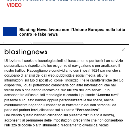
VIDEO
Blasting News lavora con l’Unione Europea nella lotta
contro le fake news
ABOUT
LINEA EDITORIALE
Utilizziamo i cookie e tecnologie simili di tracciamento per fornirti un servizio
Questa sezione offre informazioni trasparenti su Blasting
personalizzato rispetto alle tue esigenze di navigazione e per analizzare il
nostro traffico. Raccogliamo e condividiamo con i nostri
1624
partner che si
News, sui nostri processi editoriali e su come ci impegniamo a
occupano di analisi dei dati web, pubblicità e social media, alcune
creare news di qualità. Inoltre, afferma la nostra aderenza a
informazioni sul tuo dispositivo, come l’indirizzo IP e le caratteristiche del tuo
‘Trust Project - News with Integrity’
Blasting News non è
dispositivo, i quali potrebbero combinarle con altre informazioni che hai
ancora membro del programma, ma ha richiesto di farne
fornito loro o che hanno raccolto dal tuo utilizzo dei loro servizi. Puoi
parte; Trust Project non ha ancora effettuato una verifica di
acconsentire all’uso di tali tecnologie cliccando il pulsante
“Accetta tutti”
conformità agli standard.
presente su questo banner oppure personalizzare le tue scelte, anche
eventualmente negando il consenso al trattamento dei dati personali da
parte dei partner terzi, cliccando sul pulsante
“Personalizza”
.
Su di noi
Chiudendo questo banner (cliccando sul pulsante
“X”
in alto a destra),
acconsenti al permanere delle impostazioni predefinite che non consentono
Team editoriale
l’utilizzo di cookie o altri strumenti di tracciamento diversi dai tecnici.