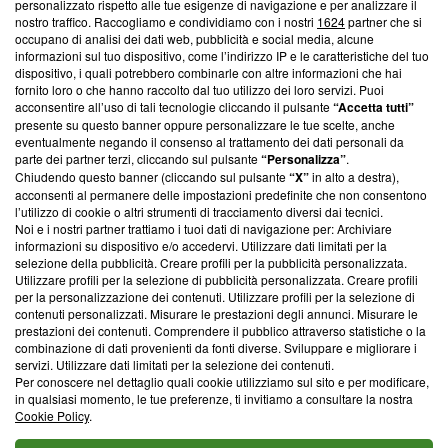
personalizzato rispetto alle tue esigenze di navigazione e per analizzare il
Questa sezione offre informazioni trasparenti su Blasting
nostro traffico. Raccogliamo e condividiamo con i nostri
1624
partner che si
News, sui nostri processi editoriali e su come ci impegniamo a
occupano di analisi dei dati web, pubblicità e social media, alcune
creare news di qualità. Inoltre, afferma la nostra aderenza a
informazioni sul tuo dispositivo, come l’indirizzo IP e le caratteristiche del tuo
‘Trust Project - News with Integrity’
Blasting News non è
dispositivo, i quali potrebbero combinarle con altre informazioni che hai
fornito loro o che hanno raccolto dal tuo utilizzo dei loro servizi. Puoi
ancora membro del programma, ma ha richiesto di farne
acconsentire all’uso di tali tecnologie cliccando il pulsante
“Accetta tutti”
parte; Trust Project non ha ancora effettuato una verifica di
presente su questo banner oppure personalizzare le tue scelte, anche
conformità agli standard.
eventualmente negando il consenso al trattamento dei dati personali da
parte dei partner terzi, cliccando sul pulsante
“Personalizza”
.
Su di noi
Chiudendo questo banner (cliccando sul pulsante
“X”
in alto a destra),
acconsenti al permanere delle impostazioni predefinite che non consentono
Team editoriale
l’utilizzo di cookie o altri strumenti di tracciamento diversi dai tecnici.
Noi e i nostri partner trattiamo i tuoi dati di navigazione per: Archiviare
Corporate
informazioni su dispositivo e/o accedervi. Utilizzare dati limitati per la
selezione della pubblicità. Creare profili per la pubblicità personalizzata.
Redazione
Utilizzare profili per la selezione di pubblicità personalizzata. Creare profili
per la personalizzazione dei contenuti. Utilizzare profili per la selezione di
Informativa Privacy
contenuti personalizzati. Misurare le prestazioni degli annunci. Misurare le
prestazioni dei contenuti. Comprendere il pubblico attraverso statistiche o la
Cookie Policy
combinazione di dati provenienti da fonti diverse. Sviluppare e migliorare i
servizi. Utilizzare dati limitati per la selezione dei contenuti.
Per conoscere nel dettaglio quali cookie utilizziamo sul sito e per modificare,
Blasting SA, IDI CHE-247.845.224, Via Carlo Frasca, 3 - 6900
in qualsiasi momento, le tue preferenze, ti invitiamo a consultare la nostra
Lugano (Svizzera) Tel:
+39 0690258937
Cookie Policy
.
© 2026 Blasting News