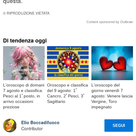
questa.
© RIPRODUZIONE VIETATA
Content sponsored by Outbrain
Di tendenza oggi
L'oroscopo di domani
Oroscopo e classifica
L'oroscopo del
7 agosto e classifica:
del 9 agosto: 1ﾟ
giorno venerdì 7
Pesci al 1ﾟposto, in
Cancro, 2ﾟPesci, 3ﾟ
agosto: Venere lascia
arrivo occasioni
Sagittario
Vergine, Toro
preziose
impegnato
Elio Boccadifuoco
SEGUI
Contributor