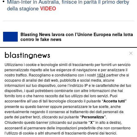
Milan-Inter in Australia, finisce in parità il primo derby
della stagione
VIDEO
Blasting News lavora con l’Unione Europea nella lotta
contro le fake news
ABOUT
LINEA EDITORIALE
Utilizziamo i cookie e tecnologie simili di tracciamento per fornirti un servizio
personalizzato rispetto alle tue esigenze di navigazione e per analizzare il
Questa sezione offre informazioni trasparenti su Blasting
nostro traffico. Raccogliamo e condividiamo con i nostri
1624
partner che si
News, sui nostri processi editoriali e su come ci impegniamo a
occupano di analisi dei dati web, pubblicità e social media, alcune
creare news di qualità. Inoltre, afferma la nostra aderenza a
informazioni sul tuo dispositivo, come l’indirizzo IP e le caratteristiche del tuo
‘Trust Project - News with Integrity’
Blasting News non è
dispositivo, i quali potrebbero combinarle con altre informazioni che hai
fornito loro o che hanno raccolto dal tuo utilizzo dei loro servizi. Puoi
ancora membro del programma, ma ha richiesto di farne
acconsentire all’uso di tali tecnologie cliccando il pulsante
“Accetta tutti”
parte; Trust Project non ha ancora effettuato una verifica di
presente su questo banner oppure personalizzare le tue scelte, anche
conformità agli standard.
eventualmente negando il consenso al trattamento dei dati personali da
parte dei partner terzi, cliccando sul pulsante
“Personalizza”
.
Su di noi
Chiudendo questo banner (cliccando sul pulsante
“X”
in alto a destra),
acconsenti al permanere delle impostazioni predefinite che non consentono
Team editoriale
l’utilizzo di cookie o altri strumenti di tracciamento diversi dai tecnici.