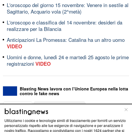
L'oroscopo del giorno 15 novembre: Venere in sestile al
Sagittario, Acquario vola (2^metà)
L'oroscopo e classifica del 14 novembre: desideri da
realizzare per la Bilancia
Anticipazioni La Promessa: Catalina ha un altro uomo
VIDEO
Uomini e donne, lunedì 24 e martedì 25 agosto le prime
registrazioni
VIDEO
Blasting News lavora con l’Unione Europea nella lotta
contro le fake news
ABOUT
LINEA EDITORIALE
Utilizziamo i cookie e tecnologie simili di tracciamento per fornirti un servizio
Questa sezione offre informazioni trasparenti su Blasting
personalizzato rispetto alle tue esigenze di navigazione e per analizzare il
nostro traffico. Raccogliamo e condividiamo con i nostri
1624
partner che si
News, sui nostri processi editoriali e su come ci impegniamo a