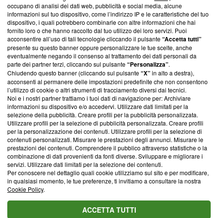
occupano di analisi dei dati web, pubblicità e social media, alcune
creare news di qualità. Inoltre, afferma la nostra aderenza a
informazioni sul tuo dispositivo, come l’indirizzo IP e le caratteristiche del tuo
‘Trust Project - News with Integrity’
Blasting News non è
dispositivo, i quali potrebbero combinarle con altre informazioni che hai
ancora membro del programma, ma ha richiesto di farne
fornito loro o che hanno raccolto dal tuo utilizzo dei loro servizi. Puoi
parte; Trust Project non ha ancora effettuato una verifica di
acconsentire all’uso di tali tecnologie cliccando il pulsante
“Accetta tutti”
conformità agli standard.
presente su questo banner oppure personalizzare le tue scelte, anche
eventualmente negando il consenso al trattamento dei dati personali da
parte dei partner terzi, cliccando sul pulsante
“Personalizza”
.
Su di noi
Chiudendo questo banner (cliccando sul pulsante
“X”
in alto a destra),
acconsenti al permanere delle impostazioni predefinite che non consentono
Team editoriale
l’utilizzo di cookie o altri strumenti di tracciamento diversi dai tecnici.
Noi e i nostri partner trattiamo i tuoi dati di navigazione per: Archiviare
Corporate
informazioni su dispositivo e/o accedervi. Utilizzare dati limitati per la
selezione della pubblicità. Creare profili per la pubblicità personalizzata.
Redazione
Utilizzare profili per la selezione di pubblicità personalizzata. Creare profili
per la personalizzazione dei contenuti. Utilizzare profili per la selezione di
Informativa Privacy
contenuti personalizzati. Misurare le prestazioni degli annunci. Misurare le
prestazioni dei contenuti. Comprendere il pubblico attraverso statistiche o la
Cookie Policy
combinazione di dati provenienti da fonti diverse. Sviluppare e migliorare i
servizi. Utilizzare dati limitati per la selezione dei contenuti.
Blasting SA, IDI CHE-247.845.224, Via Carlo Frasca, 3 - 6900
Per conoscere nel dettaglio quali cookie utilizziamo sul sito e per modificare,
Lugano (Svizzera) Tel:
+39 0690258937
in qualsiasi momento, le tue preferenze, ti invitiamo a consultare la nostra
Cookie Policy
.
© 2026 Blasting News
ACCETTA TUTTI