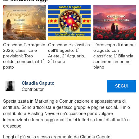
Oroscopo Ferragosto
Oroscopo e classifica
L'oroscopo di domani
2026, classifica e
dell'8 agosto: 1ﾟ
6 agosto con
previsioni: Toro
Ariete, 2ﾟAcquario,
classifica: 1ﾟBilancia,
solido, conquista il 1ﾟ
3ﾟLeone
sentimenti in primo
posto
piano
Claudia Caputo
SEGUI
Contributor
Specializzata in Marketing e Comunicazione e appassionata di
scrittura. Sono articolista e gestisco gruppi e pagine social. Il mio
contributo a Blasting News è un'occasione per divulgare
informazioni e tenere aggiornati i miei lettori su temi di attualità e
oroscopo.
Leggi di più sullo stesso argomento da Claudia Caputo: