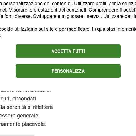
la personalizzazione dei contenuti. Utilizzare profili per la selez
ci. Misurare le prestazioni dei contenuti. Comprendere il pubblic
 vi spingerà a esplorare
fonti diverse. Sviluppare e migliorare i servizi. Utilizzare dati l
 disposti a prendere
ookie utilizziamo sul sito e per modificare, in qualsiasi momento,
uove fonti di guadagno.
.
vostro istinto e di
nteranno.
ACCETTA TUTTI
Vergine,
PERSONALIZZA
larmente fortunata in
curi, circondati
a serenità si rifletterà
essere generale,
emamente piacevole.