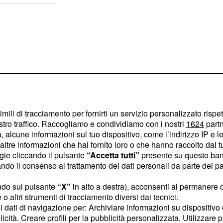
imili di tracciamento per fornirti un servizio personalizzato rispe
stro traffico. Raccogliamo e condividiamo con i nostri
1624
partn
 alcune informazioni sul tuo dispositivo, come l’indirizzo IP e le 
ltre informazioni che hai fornito loro o che hanno raccolto dal tuo
ogie cliccando il pulsante
“Accetta tutti”
presente su questo ban
o il consenso al trattamento dei dati personali da parte dei par
 essere più orientata
ndo sul pulsante
“X”
in alto a destra), acconsenti al permanere 
fessionali che vi
o altri strumenti di tracciamento diversi dai tecnici.
uoi dati di navigazione per: Archiviare informazioni su dispositivo 
adagni arriveranno, ma
licità. Creare profili per la pubblicità personalizzata. Utilizzare p