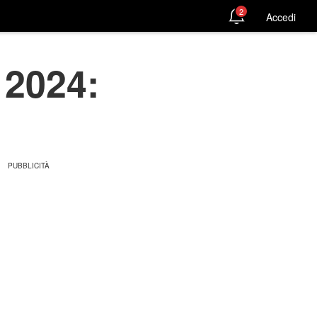
2
Accedi
 2024: