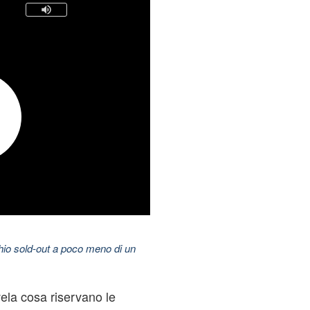
hio sold-out a poco meno di un
vela cosa riservano le