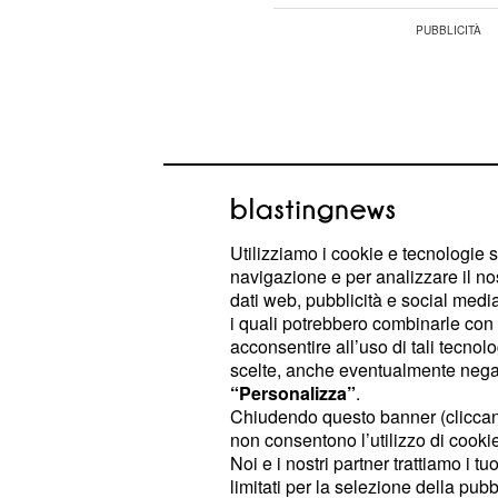
Utilizziamo i cookie e tecnologie s
navigazione e per analizzare il no
dati web, pubblicità e social media,
i quali potrebbero combinarle con a
acconsentire all’uso di tali tecnol
scelte, anche eventualmente negand
“Personalizza”
.
Tuttavia, questa settimana potrebbe
Chiudendo questo banner (clicca
verso la costruzione di relazioni pro
non consentono l’utilizzo di cookie 
Noi e i nostri partner trattiamo i t
porteranno vantaggi in futuro. I gu
limitati per la selezione della pubb