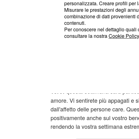
non subito.
personalizzata. Creare profili per 
Misurare le prestazioni degli annun
la vostra intraprendenza
Sagittario:
combinazione di dati provenienti da 
contenuti.
nuove strade professionali. Se siete
Per conoscere nel dettaglio quali c
qualche rischio, potreste scoprire n
consultare la nostra
Cookie Policy
Le stelle vi consigliano di seguire il 
cogliere le opportunità che si prese
Segni di Terra: Toro, 
Capricorno
questa settimana sarà partico
Toro:
amore. Vi sentirete più appagati e si
dall'affetto delle persone care. Quest
positivamente anche sul vostro ben
rendendo la vostra settimana estr