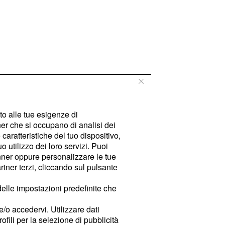
tto alle tue esigenze di
er che si occupano di analisi dei
caratteristiche del tuo dispositivo,
 utilizzo dei loro servizi. Puoi
ner oppure personalizzare le tue
tner terzi, cliccando sul pulsante
delle impostazioni predefinite che
e/o accedervi. Utilizzare dati
rofili per la selezione di pubblicità