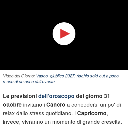
Video del Giorno:
Vasco, giubileo 2027: rischio sold-out a poco
meno di un anno dall'evento
Le previsioni
dell'oroscopo
del giorno 31
invitano i
a concedersi un po' di
ottobre
Cancro
relax dallo stress quotidiano. I
,
Capricorno
invece, vivranno un momento di grande crescita.