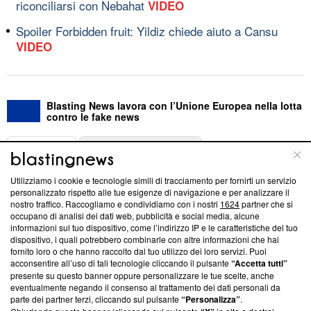
riconciliarsi con Nebahat
VIDEO
Spoiler Forbidden fruit: Yildiz chiede aiuto a Cansu
VIDEO
Blasting News lavora con l’Unione Europea nella lotta
contro le fake news
ABOUT
LINEA EDITORIALE
Utilizziamo i cookie e tecnologie simili di tracciamento per fornirti un servizio
Questa sezione offre informazioni trasparenti su Blasting
personalizzato rispetto alle tue esigenze di navigazione e per analizzare il
nostro traffico. Raccogliamo e condividiamo con i nostri
1624
partner che si
News, sui nostri processi editoriali e su come ci impegniamo a
occupano di analisi dei dati web, pubblicità e social media, alcune
creare news di qualità. Inoltre, afferma la nostra aderenza a
informazioni sul tuo dispositivo, come l’indirizzo IP e le caratteristiche del tuo
‘Trust Project - News with Integrity’
Blasting News non è
dispositivo, i quali potrebbero combinarle con altre informazioni che hai
ancora membro del programma, ma ha richiesto di farne
fornito loro o che hanno raccolto dal tuo utilizzo dei loro servizi. Puoi
parte; Trust Project non ha ancora effettuato una verifica di
acconsentire all’uso di tali tecnologie cliccando il pulsante
“Accetta tutti”
conformità agli standard.
presente su questo banner oppure personalizzare le tue scelte, anche
eventualmente negando il consenso al trattamento dei dati personali da
parte dei partner terzi, cliccando sul pulsante
“Personalizza”
.
Su di noi