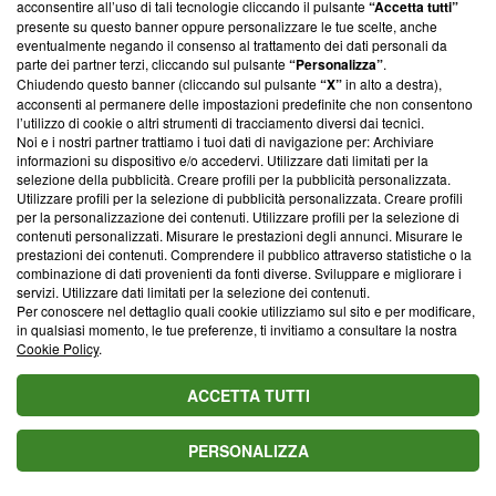
acconsentire all’uso di tali tecnologie cliccando il pulsante
“Accetta tutti”
presente su questo banner oppure personalizzare le tue scelte, anche
Di tendenza oggi
eventualmente negando il consenso al trattamento dei dati personali da
parte dei partner terzi, cliccando sul pulsante
“Personalizza”
.
Chiudendo questo banner (cliccando sul pulsante
“X”
in alto a destra),
acconsenti al permanere delle impostazioni predefinite che non consentono
l’utilizzo di cookie o altri strumenti di tracciamento diversi dai tecnici.
Noi e i nostri partner trattiamo i tuoi dati di navigazione per: Archiviare
informazioni su dispositivo e/o accedervi. Utilizzare dati limitati per la
selezione della pubblicità. Creare profili per la pubblicità personalizzata.
Utilizzare profili per la selezione di pubblicità personalizzata. Creare profili
L'oroscopo di domani
Oroscopo e classifica
L'oroscopo di domani
per la personalizzazione dei contenuti. Utilizzare profili per la selezione di
8 agosto 2026 con
del 10 agosto:
7 agosto e classifica:
contenuti personalizzati. Misurare le prestazioni degli annunci. Misurare le
classifica: 1ﾟToro,
Sagittario al 2ﾟposto,
Pesci al 1ﾟposto, in
prestazioni dei contenuti. Comprendere il pubblico attraverso statistiche o la
finalmente
Bilancia vola in
arrivo occasioni
combinazione di dati provenienti da fonti diverse. Sviluppare e migliorare i
riconquista la vetta
amore
preziose
servizi. Utilizzare dati limitati per la selezione dei contenuti.
Per conoscere nel dettaglio quali cookie utilizziamo sul sito e per modificare,
in qualsiasi momento, le tue preferenze, ti invitiamo a consultare la nostra
Anna Giornale
Cookie Policy
.
SEGUI
Contributor
ACCETTA TUTTI
Con Blasting News dal 2014. Mi occupo di Tv e nel tempo libero
scruto le stelle in cerca di risposte. Per info e collaborazioni ➡️
annagiornale@libero.
PERSONALIZZA
Leggi di più sullo stesso argomento da Anna Giornale: