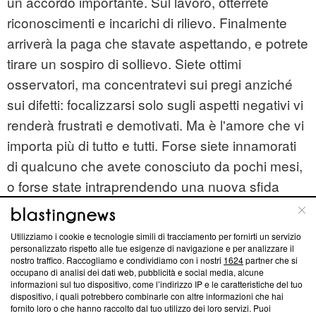
un accordo importante. Sul lavoro, otterrete
riconoscimenti e incarichi di rilievo. Finalmente
arriverà la paga che stavate aspettando, e potrete
tirare un sospiro di sollievo. Siete ottimi
osservatori, ma concentratevi sui pregi anziché
sui difetti: focalizzarsi solo sugli aspetti negativi vi
renderà frustrati e demotivati. Ma è l'amore che vi
importa più di tutto e tutti. Forse siete innamorati
di qualcuno che avete conosciuto da pochi mesi,
o forse state intraprendendo una nuova sfida
sentimentale. In ogni caso: entro l'estate sarà
tutto più chiaro, intanto assaporate la bellezza di
Utilizziamo i cookie e tecnologie simili di tracciamento per fornirti un servizio
un cuore che batte all'impazzata.
personalizzato rispetto alle tue esigenze di navigazione e per analizzare il
nostro traffico. Raccogliamo e condividiamo con i nostri
1624
partner che si
occupano di analisi dei dati web, pubblicità e social media, alcune
© RIPRODUZIONE VIETATA
informazioni sul tuo dispositivo, come l’indirizzo IP e le caratteristiche del tuo
dispositivo, i quali potrebbero combinarle con altre informazioni che hai
Content sponsored by Outbrain
fornito loro o che hanno raccolto dal tuo utilizzo dei loro servizi. Puoi