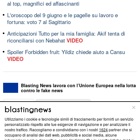
al top, magnifici ed affascinanti
L'oroscopo del 9 giugno e le pagelle su lavoro e
fortuna: voto 7 al Sagittario
Anticipazioni Tutto per la mia famiglia: Akif tenta di
riconciliarsi con Nebahat
VIDEO
Spoiler Forbidden fruit: Yildiz chiede aiuto a Cansu
VIDEO
Blasting News lavora con l’Unione Europea nella lotta
contro le fake news
ABOUT
LINEA EDITORIALE
Utilizziamo i cookie e tecnologie simili di tracciamento per fornirti un servizio
Questa sezione offre informazioni trasparenti su Blasting
personalizzato rispetto alle tue esigenze di navigazione e per analizzare il
nostro traffico. Raccogliamo e condividiamo con i nostri
1624
partner che si
News, sui nostri processi editoriali e su come ci impegniamo a
occupano di analisi dei dati web, pubblicità e social media, alcune
creare news di qualità. Inoltre, afferma la nostra aderenza a