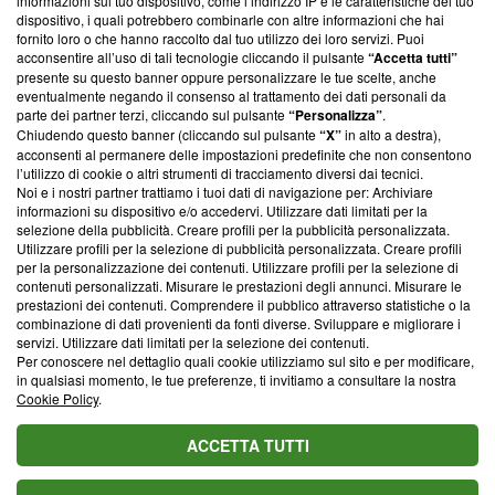
informazioni sul tuo dispositivo, come l’indirizzo IP e le caratteristiche del tuo
‘Trust Project - News with Integrity’
Blasting News non è
dispositivo, i quali potrebbero combinarle con altre informazioni che hai
ancora membro del programma, ma ha richiesto di farne
fornito loro o che hanno raccolto dal tuo utilizzo dei loro servizi. Puoi
parte; Trust Project non ha ancora effettuato una verifica di
acconsentire all’uso di tali tecnologie cliccando il pulsante
“Accetta tutti”
conformità agli standard.
presente su questo banner oppure personalizzare le tue scelte, anche
eventualmente negando il consenso al trattamento dei dati personali da
parte dei partner terzi, cliccando sul pulsante
“Personalizza”
.
Su di noi
Chiudendo questo banner (cliccando sul pulsante
“X”
in alto a destra),
acconsenti al permanere delle impostazioni predefinite che non consentono
Team editoriale
l’utilizzo di cookie o altri strumenti di tracciamento diversi dai tecnici.
Noi e i nostri partner trattiamo i tuoi dati di navigazione per: Archiviare
Corporate
informazioni su dispositivo e/o accedervi. Utilizzare dati limitati per la
selezione della pubblicità. Creare profili per la pubblicità personalizzata.
Redazione
Utilizzare profili per la selezione di pubblicità personalizzata. Creare profili
per la personalizzazione dei contenuti. Utilizzare profili per la selezione di
Informativa Privacy
contenuti personalizzati. Misurare le prestazioni degli annunci. Misurare le
prestazioni dei contenuti. Comprendere il pubblico attraverso statistiche o la
Cookie Policy
combinazione di dati provenienti da fonti diverse. Sviluppare e migliorare i
servizi. Utilizzare dati limitati per la selezione dei contenuti.
Blasting SA, IDI CHE-247.845.224, Via Carlo Frasca, 3 - 6900
Per conoscere nel dettaglio quali cookie utilizziamo sul sito e per modificare,
Lugano (Svizzera) Tel:
+39 0690258937
in qualsiasi momento, le tue preferenze, ti invitiamo a consultare la nostra
Cookie Policy
.
© 2026 Blasting News
ACCETTA TUTTI