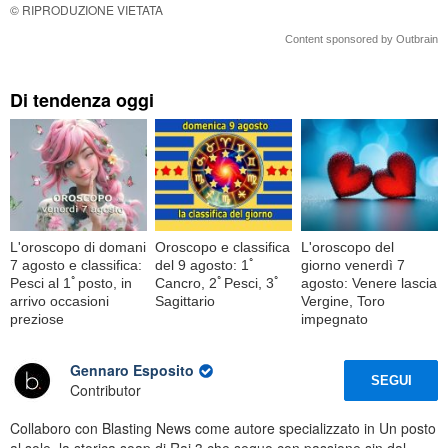
© RIPRODUZIONE VIETATA
Content sponsored by Outbrain
Di tendenza oggi
L'oroscopo di domani
Oroscopo e classifica
L'oroscopo del
7 agosto e classifica:
del 9 agosto: 1ﾟ
giorno venerdì 7
Pesci al 1ﾟposto, in
Cancro, 2ﾟPesci, 3ﾟ
agosto: Venere lascia
arrivo occasioni
Sagittario
Vergine, Toro
preziose
impegnato
Gennaro Esposito
SEGUI
Contributor
Collaboro con Blasting News come autore specializzato in Un posto
al sole, la storica soap di Rai 3 che seguo con passione sin dal