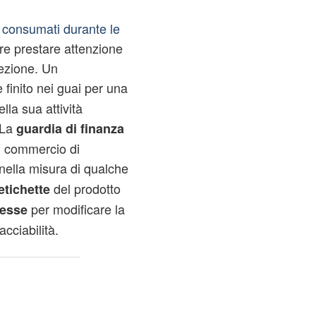
ù consumati durante le
e prestare attenzione
fezione. Un
 è finito nei guai per una
lla sua attività
 La
guardia di finanza
il commercio di
ella misura di qualche
del prodotto
etichette
per modificare la
esse
cciabilità.