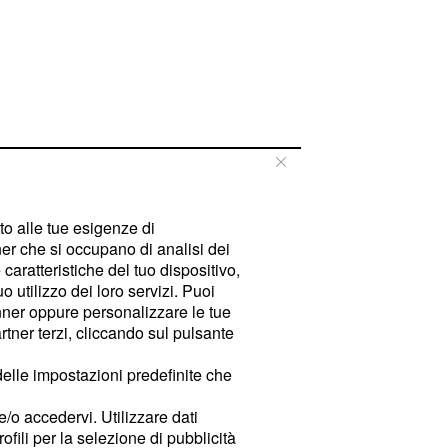
tto alle tue esigenze di
er che si occupano di analisi dei
caratteristiche del tuo dispositivo,
 utilizzo dei loro servizi. Puoi
ner oppure personalizzare le tue
tner terzi, cliccando sul pulsante
delle impostazioni predefinite che
e/o accedervi. Utilizzare dati
rofili per la selezione di pubblicità