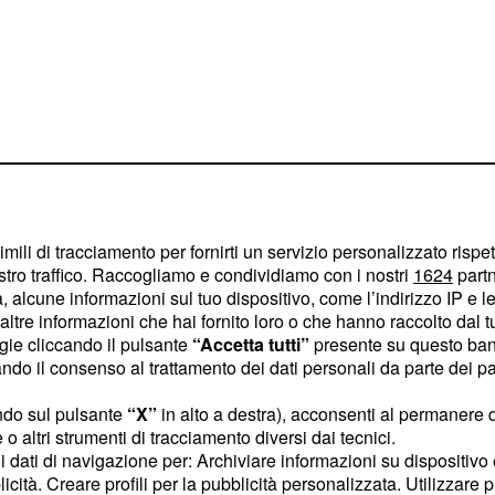
imili di tracciamento per fornirti un servizio personalizzato rispe
stro traffico. Raccogliamo e condividiamo con i nostri
1624
partn
 alcune informazioni sul tuo dispositivo, come l’indirizzo IP e le 
 non si concludono qui.
ltre informazioni che hai fornito loro o che hanno raccolto dal tuo
erto anche alcuni
ogie cliccando il pulsante
“Accetta tutti”
presente su questo ban
'attività teneva nascosti
o il consenso al trattamento dei dati personali da parte dei par
 inoltre, il personale
ndo sul pulsante
“X”
in alto a destra), acconsenti al permanere 
o altri strumenti di tracciamento diversi dai tecnici.
uoi dati di navigazione per: Archiviare informazioni su dispositivo 
licità. Creare profili per la pubblicità personalizzata. Utilizzare p