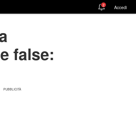
2
Accedi
a
e false: