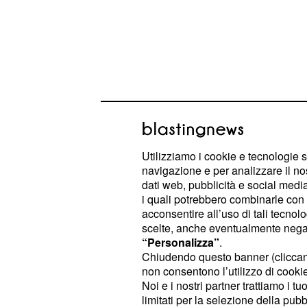
Utilizziamo i cookie e tecnologie s
navigazione e per analizzare il no
dati web, pubblicità e social media,
I reati commessi dal gestore, però,
i quali potrebbero combinarle con a
Le fiamme gialle hanno infatti scop
acconsentire all’uso di tali tecnol
che il titolare dell
grammi di droga
scelte, anche eventualmente negand
“Personalizza”
.
all'interno del proprio negozio, dove,
Chiudendo questo banner (clicca
lavorava senza alcun contratto.
non consentono l’utilizzo di cookie 
Noi e i nostri partner trattiamo i t
limitati per la selezione della pubb