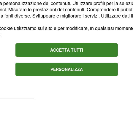
recedenti
la personalizzazione dei contenuti. Utilizzare profili per la selez
ci. Misurare le prestazioni dei contenuti. Comprendere il pubblic
 Avigliana, piccolo
fonti diverse. Sviluppare e migliorare i servizi. Utilizzare dati l
 Torino, non era nuovo
 infatti, era stato
ookie utilizziamo sul sito e per modificare, in qualsiasi momento,
.
to, quindi, alla sua
 nel commercio, nonché
ACCETTA TUTTI
ostanze stupefacenti. La
ebbe essere la
vità per via della
PERSONALIZZA
ché una
sanzione