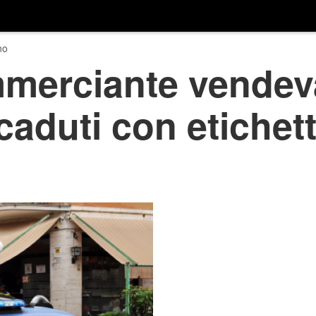
no
mmerciante vendev
caduti con etichett