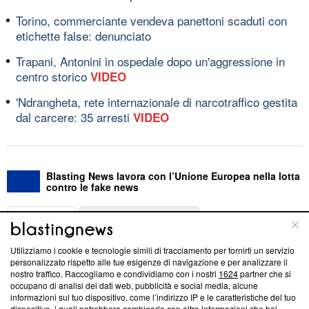
Torino, commerciante vendeva panettoni scaduti con
etichette false: denunciato
Trapani, Antonini in ospedale dopo un'aggressione in
centro storico
VIDEO
'Ndrangheta, rete internazionale di narcotraffico gestita
dal carcere: 35 arresti
VIDEO
Blasting News lavora con l’Unione Europea nella lotta
contro le fake news
ABOUT
LINEA EDITORIALE
Utilizziamo i cookie e tecnologie simili di tracciamento per fornirti un servizio
Questa sezione offre informazioni trasparenti su Blasting
personalizzato rispetto alle tue esigenze di navigazione e per analizzare il
nostro traffico. Raccogliamo e condividiamo con i nostri
1624
partner che si
News, sui nostri processi editoriali e su come ci impegniamo a
occupano di analisi dei dati web, pubblicità e social media, alcune
creare news di qualità. Inoltre, afferma la nostra aderenza a
informazioni sul tuo dispositivo, come l’indirizzo IP e le caratteristiche del tuo
‘Trust Project - News with Integrity’
Blasting News non è
dispositivo, i quali potrebbero combinarle con altre informazioni che hai