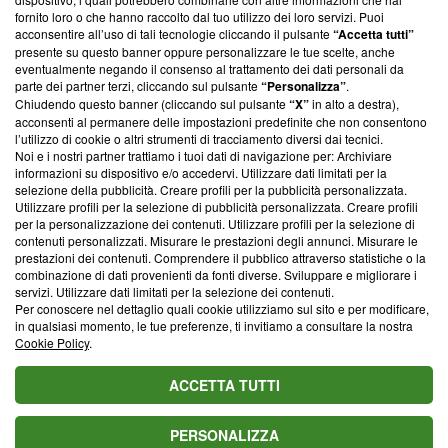
ancora membro del programma, ma ha richiesto di farne
fornito loro o che hanno raccolto dal tuo utilizzo dei loro servizi. Puoi
parte; Trust Project non ha ancora effettuato una verifica di
acconsentire all’uso di tali tecnologie cliccando il pulsante
“Accetta tutti”
conformità agli standard.
presente su questo banner oppure personalizzare le tue scelte, anche
eventualmente negando il consenso al trattamento dei dati personali da
parte dei partner terzi, cliccando sul pulsante
“Personalizza”
.
Su di noi
Chiudendo questo banner (cliccando sul pulsante
“X”
in alto a destra),
acconsenti al permanere delle impostazioni predefinite che non consentono
Team editoriale
l’utilizzo di cookie o altri strumenti di tracciamento diversi dai tecnici.
Noi e i nostri partner trattiamo i tuoi dati di navigazione per: Archiviare
Corporate
informazioni su dispositivo e/o accedervi. Utilizzare dati limitati per la
selezione della pubblicità. Creare profili per la pubblicità personalizzata.
Redazione
Utilizzare profili per la selezione di pubblicità personalizzata. Creare profili
per la personalizzazione dei contenuti. Utilizzare profili per la selezione di
Informativa Privacy
contenuti personalizzati. Misurare le prestazioni degli annunci. Misurare le
prestazioni dei contenuti. Comprendere il pubblico attraverso statistiche o la
Cookie Policy
combinazione di dati provenienti da fonti diverse. Sviluppare e migliorare i
servizi. Utilizzare dati limitati per la selezione dei contenuti.
Blasting SA, IDI CHE-247.845.224, Via Carlo Frasca, 3 - 6900
Per conoscere nel dettaglio quali cookie utilizziamo sul sito e per modificare,
Lugano (Svizzera) Tel:
+39 0690258937
in qualsiasi momento, le tue preferenze, ti invitiamo a consultare la nostra
Cookie Policy
.
© 2026 Blasting News
ACCETTA TUTTI
PERSONALIZZA