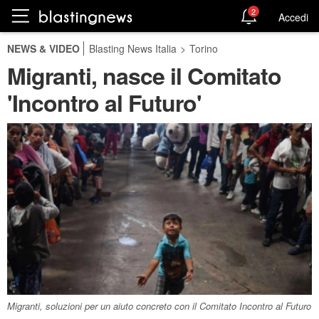
2
Accedi
NEWS & VIDEO
Blasting News Italia
>
Torino
Migranti, nasce il Comitato
'Incontro al Futuro'
Migranti, soluzioni per un aiuto concreto con il Comitato Incontro al Futuro