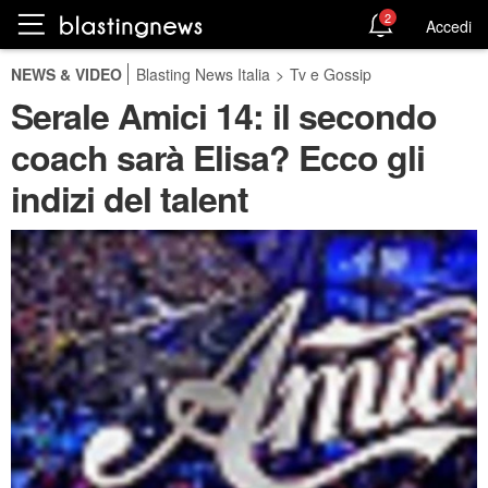
2
Accedi
NEWS & VIDEO
Blasting News Italia
>
Tv e Gossip
Serale Amici 14: il secondo
coach sarà Elisa? Ecco gli
indizi del talent