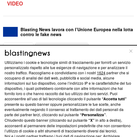
VIDEO
Blasting News lavora con l’Unione Europea nella lotta
contro le fake news
ABOUT
LINEA EDITORIALE
Utilizziamo i cookie e tecnologie simili di tracciamento per fornirti un servizio
Questa sezione offre informazioni trasparenti su Blasting
personalizzato rispetto alle tue esigenze di navigazione e per analizzare il
nostro traffico. Raccogliamo e condividiamo con i nostri
1624
partner che si
News, sui nostri processi editoriali e su come ci impegniamo a
occupano di analisi dei dati web, pubblicità e social media, alcune
creare news di qualità. Inoltre, afferma la nostra aderenza a
informazioni sul tuo dispositivo, come l’indirizzo IP e le caratteristiche del tuo
‘Trust Project - News with Integrity’
Blasting News non è
dispositivo, i quali potrebbero combinarle con altre informazioni che hai
ancora membro del programma, ma ha richiesto di farne
fornito loro o che hanno raccolto dal tuo utilizzo dei loro servizi. Puoi
parte; Trust Project non ha ancora effettuato una verifica di
acconsentire all’uso di tali tecnologie cliccando il pulsante
“Accetta tutti”
conformità agli standard.
presente su questo banner oppure personalizzare le tue scelte, anche
eventualmente negando il consenso al trattamento dei dati personali da
parte dei partner terzi, cliccando sul pulsante
“Personalizza”
.
Su di noi
Chiudendo questo banner (cliccando sul pulsante
“X”
in alto a destra),
acconsenti al permanere delle impostazioni predefinite che non consentono
Team editoriale
l’utilizzo di cookie o altri strumenti di tracciamento diversi dai tecnici.
Noi e i nostri partner trattiamo i tuoi dati di navigazione per: Archiviare