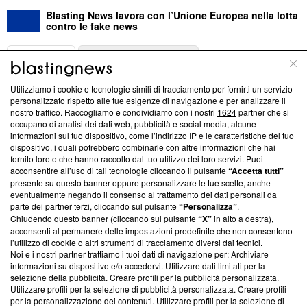
Blasting News lavora con l’Unione Europea nella lotta
contro le fake news
ABOUT
LINEA EDITORIALE
Utilizziamo i cookie e tecnologie simili di tracciamento per fornirti un servizio
Questa sezione offre informazioni trasparenti su Blasting
personalizzato rispetto alle tue esigenze di navigazione e per analizzare il
nostro traffico. Raccogliamo e condividiamo con i nostri
1624
partner che si
News, sui nostri processi editoriali e su come ci impegniamo a
occupano di analisi dei dati web, pubblicità e social media, alcune
creare news di qualità. Inoltre, afferma la nostra aderenza a
informazioni sul tuo dispositivo, come l’indirizzo IP e le caratteristiche del tuo
‘Trust Project - News with Integrity’
Blasting News non è
dispositivo, i quali potrebbero combinarle con altre informazioni che hai
ancora membro del programma, ma ha richiesto di farne
fornito loro o che hanno raccolto dal tuo utilizzo dei loro servizi. Puoi
parte; Trust Project non ha ancora effettuato una verifica di
acconsentire all’uso di tali tecnologie cliccando il pulsante
“Accetta tutti”
conformità agli standard.
presente su questo banner oppure personalizzare le tue scelte, anche
eventualmente negando il consenso al trattamento dei dati personali da
parte dei partner terzi, cliccando sul pulsante
“Personalizza”
.
Su di noi
Chiudendo questo banner (cliccando sul pulsante
“X”
in alto a destra),
acconsenti al permanere delle impostazioni predefinite che non consentono
Team editoriale
l’utilizzo di cookie o altri strumenti di tracciamento diversi dai tecnici.
Noi e i nostri partner trattiamo i tuoi dati di navigazione per: Archiviare
Corporate
informazioni su dispositivo e/o accedervi. Utilizzare dati limitati per la
selezione della pubblicità. Creare profili per la pubblicità personalizzata.
Redazione
Utilizzare profili per la selezione di pubblicità personalizzata. Creare profili
per la personalizzazione dei contenuti. Utilizzare profili per la selezione di
Informativa Privacy