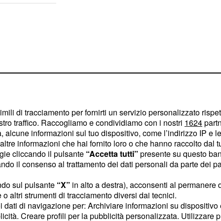
imili di tracciamento per fornirti un servizio personalizzato rispe
stro traffico. Raccogliamo e condividiamo con i nostri
1624
partn
 alcune informazioni sul tuo dispositivo, come l’indirizzo IP e le 
ltre informazioni che hai fornito loro o che hanno raccolto dal tuo
ogie cliccando il pulsante
“Accetta tutti”
presente su questo ban
o il consenso al trattamento dei dati personali da parte dei par
 il Miranar è già sposato
ndo sul pulsante
“X”
in alto a destra), acconsenti al permanere 
a relazione di quest’ultimo
o altri strumenti di tracciamento diversi dai tecnici.
uoi dati di navigazione per: Archiviare informazioni su dispositivo 
i, minaccerà il figlio di
licità. Creare profili per la pubblicità personalizzata. Utilizzare p