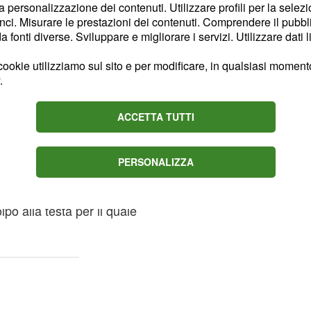
qualora i due
carli
la personalizzazione dei contenuti. Utilizzare profili per la selez
rà poi che un giorno
ci. Misurare le prestazioni dei contenuti. Comprendere il pubblic
fonti diverse. Sviluppare e migliorare i servizi. Utilizzare dati l
telegramma che lo
. La notizia
a Quintina
ookie utilizziamo sul sito e per modificare, in qualsiasi momento,
perazione più totale e
.
 a riprendersi.
ACCETTA TUTTI
rame gennaio Il
PERSONALIZZA
 per sempre Puente Viejo
lpo alla testa per il quale