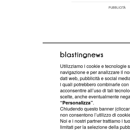
Utilizziamo i cookie e tecnologie s
navigazione e per analizzare il no
dati web, pubblicità e social media,
i quali potrebbero combinarle con a
acconsentire all’uso di tali tecnol
scelte, anche eventualmente negand
“Personalizza”
.
L’uomo di fede, infatti, scoprirà che
Chiudendo questo banner (clicca
per cui non sarà per nulla lieto dell
non consentono l’utilizzo di cookie 
Noi e i nostri partner trattiamo i t
con la sarta del paese. Il prete, quind
limitati per la selezione della pubb