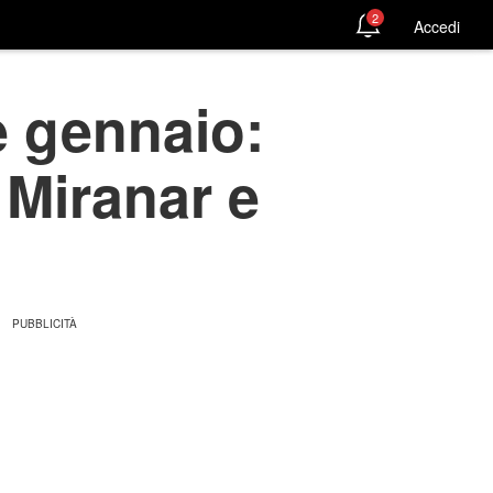
2
Accedi
e gennaio:
 Miranar e