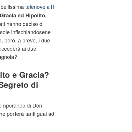
 bellissima
telenovela
Il
Gracia ed Hipolito.
ti hanno deciso di
l sole infischiandosene
, però, a breve, i due
succederà ai due
pagnola?
ito e Gracia?
 Segreto di
 temporaneo di Don
e porterà tanti guai ad