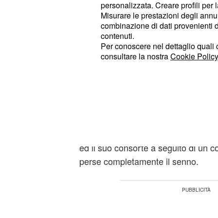
Dolores e la sua amata
di scomuni
personalizzata. Creare profili per 
proseguano tale relazione. Succede
Misurare le prestazioni degli annun
combinazione di dati provenienti da 
arriverà per il Miranar un funesto 
contenuti.
informerà
della morte della pover
Per conoscere nel dettaglio quali c
getterà il figlio di Dolores nella dis
consultare la nostra
Cookie Policy
nemmeno Gracia riuscirà ad aiutarlo
L’addio di Quintina: t
Segreto
, come ricorderete, lasciò
Quintina
ed il suo consorte a seguito di un co
perse completamente il senno.