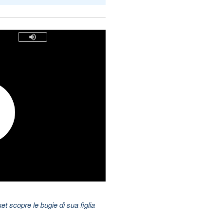
t scopre le bugie di sua figlia