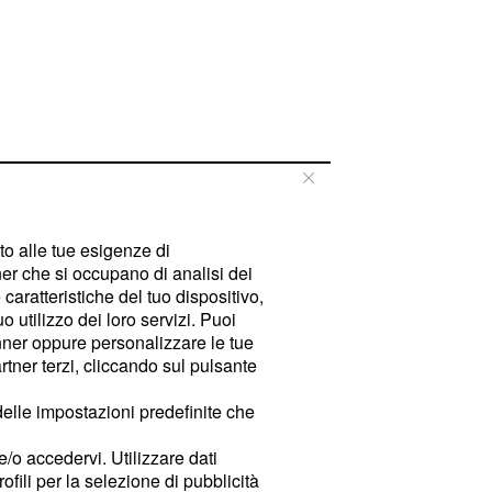
tto alle tue esigenze di
er che si occupano di analisi dei
caratteristiche del tuo dispositivo,
 utilizzo dei loro servizi. Puoi
ner oppure personalizzare le tue
tner terzi, cliccando sul pulsante
delle impostazioni predefinite che
e/o accedervi. Utilizzare dati
rofili per la selezione di pubblicità