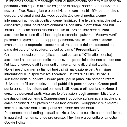
Utilizziamo i cookie e tecnologie simili di tracciamento per fornirti un servizio
Questa sezione offre informazioni trasparenti su Blasting
personalizzato rispetto alle tue esigenze di navigazione e per analizzare il
nostro traffico. Raccogliamo e condividiamo con i nostri
1624
partner che si
News, sui nostri processi editoriali e su come ci impegniamo a
occupano di analisi dei dati web, pubblicità e social media, alcune
creare news di qualità. Inoltre, afferma la nostra aderenza a
informazioni sul tuo dispositivo, come l’indirizzo IP e le caratteristiche del tuo
‘Trust Project - News with Integrity’
Blasting News non è
dispositivo, i quali potrebbero combinarle con altre informazioni che hai
ancora membro del programma, ma ha richiesto di farne
fornito loro o che hanno raccolto dal tuo utilizzo dei loro servizi. Puoi
parte; Trust Project non ha ancora effettuato una verifica di
acconsentire all’uso di tali tecnologie cliccando il pulsante
“Accetta tutti”
conformità agli standard.
presente su questo banner oppure personalizzare le tue scelte, anche
eventualmente negando il consenso al trattamento dei dati personali da
parte dei partner terzi, cliccando sul pulsante
“Personalizza”
.
Su di noi
Chiudendo questo banner (cliccando sul pulsante
“X”
in alto a destra),
acconsenti al permanere delle impostazioni predefinite che non consentono
Team editoriale
l’utilizzo di cookie o altri strumenti di tracciamento diversi dai tecnici.
Noi e i nostri partner trattiamo i tuoi dati di navigazione per: Archiviare
Corporate
informazioni su dispositivo e/o accedervi. Utilizzare dati limitati per la
selezione della pubblicità. Creare profili per la pubblicità personalizzata.
Redazione
Utilizzare profili per la selezione di pubblicità personalizzata. Creare profili
per la personalizzazione dei contenuti. Utilizzare profili per la selezione di
Informativa Privacy
contenuti personalizzati. Misurare le prestazioni degli annunci. Misurare le
prestazioni dei contenuti. Comprendere il pubblico attraverso statistiche o la
Cookie Policy
combinazione di dati provenienti da fonti diverse. Sviluppare e migliorare i
servizi. Utilizzare dati limitati per la selezione dei contenuti.
Blasting SA, IDI CHE-247.845.224, Via Carlo Frasca, 3 - 6900
Per conoscere nel dettaglio quali cookie utilizziamo sul sito e per modificare,
Lugano (Svizzera) Tel:
+39 0690258937
in qualsiasi momento, le tue preferenze, ti invitiamo a consultare la nostra
Cookie Policy
.
© 2026 Blasting News