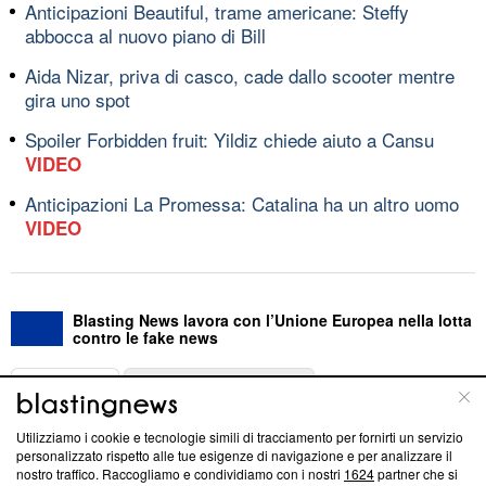
Anticipazioni Beautiful, trame americane: Steffy
abbocca al nuovo piano di Bill
Aida Nizar, priva di casco, cade dallo scooter mentre
gira uno spot
Spoiler Forbidden fruit: Yildiz chiede aiuto a Cansu
VIDEO
Anticipazioni La Promessa: Catalina ha un altro uomo
VIDEO
Blasting News lavora con l’Unione Europea nella lotta
contro le fake news
ABOUT
LINEA EDITORIALE
Utilizziamo i cookie e tecnologie simili di tracciamento per fornirti un servizio
Questa sezione offre informazioni trasparenti su Blasting
personalizzato rispetto alle tue esigenze di navigazione e per analizzare il
nostro traffico. Raccogliamo e condividiamo con i nostri
1624
partner che si
News, sui nostri processi editoriali e su come ci impegniamo a