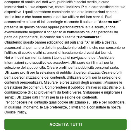
occupano di analisi dei dati web, pubblicità e social media, alcune
creare news di qualità. Inoltre, afferma la nostra aderenza a
informazioni sul tuo dispositivo, come l’indirizzo IP e le caratteristiche del tuo
‘Trust Project - News with Integrity’
Blasting News non è
dispositivo, i quali potrebbero combinarle con altre informazioni che hai
ancora membro del programma, ma ha richiesto di farne
fornito loro o che hanno raccolto dal tuo utilizzo dei loro servizi. Puoi
parte; Trust Project non ha ancora effettuato una verifica di
acconsentire all’uso di tali tecnologie cliccando il pulsante
“Accetta tutti”
conformità agli standard.
presente su questo banner oppure personalizzare le tue scelte, anche
eventualmente negando il consenso al trattamento dei dati personali da
parte dei partner terzi, cliccando sul pulsante
“Personalizza”
.
Su di noi
Chiudendo questo banner (cliccando sul pulsante
“X”
in alto a destra),
acconsenti al permanere delle impostazioni predefinite che non consentono
Team editoriale
l’utilizzo di cookie o altri strumenti di tracciamento diversi dai tecnici.
Noi e i nostri partner trattiamo i tuoi dati di navigazione per: Archiviare
Corporate
informazioni su dispositivo e/o accedervi. Utilizzare dati limitati per la
selezione della pubblicità. Creare profili per la pubblicità personalizzata.
Redazione
Utilizzare profili per la selezione di pubblicità personalizzata. Creare profili
per la personalizzazione dei contenuti. Utilizzare profili per la selezione di
Informativa Privacy
contenuti personalizzati. Misurare le prestazioni degli annunci. Misurare le
prestazioni dei contenuti. Comprendere il pubblico attraverso statistiche o la
Cookie Policy
combinazione di dati provenienti da fonti diverse. Sviluppare e migliorare i
servizi. Utilizzare dati limitati per la selezione dei contenuti.
Blasting SA, IDI CHE-247.845.224, Via Carlo Frasca, 3 - 6900
Per conoscere nel dettaglio quali cookie utilizziamo sul sito e per modificare,
Lugano (Svizzera) Tel:
+39 0690258937
in qualsiasi momento, le tue preferenze, ti invitiamo a consultare la nostra
Cookie Policy
.
© 2026 Blasting News
ACCETTA TUTTI