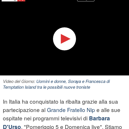
Video del Giorno:
Uomini e donne, Soraya e Francesca di
Temptation Island tra le possibili nuove troniste
In Italia ha conquistato la ribalta grazie alla sua
partecipazione al
Grande Fratello Nip
e alle sue
ospitate nei programmi televisivi di
Barbara
, "Pomeriggio 5 e Domenica live". Stiamo
D'Urso