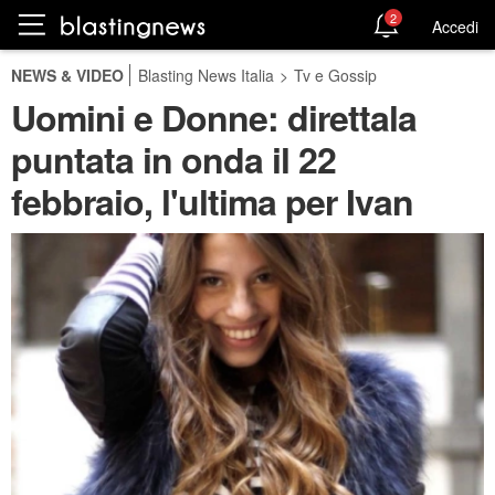
2
Accedi
NEWS & VIDEO
Blasting News Italia
>
Tv e Gossip
Uomini e Donne: direttala
puntata in onda il 22
febbraio, l'ultima per Ivan