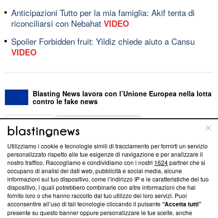
Anticipazioni Tutto per la mia famiglia: Akif tenta di
riconciliarsi con Nebahat
VIDEO
Spoiler Forbidden fruit: Yildiz chiede aiuto a Cansu
VIDEO
Blasting News lavora con l’Unione Europea nella lotta
contro le fake news
ABOUT
LINEA EDITORIALE
Utilizziamo i cookie e tecnologie simili di tracciamento per fornirti un servizio
Questa sezione offre informazioni trasparenti su Blasting
personalizzato rispetto alle tue esigenze di navigazione e per analizzare il
nostro traffico. Raccogliamo e condividiamo con i nostri
1624
partner che si
News, sui nostri processi editoriali e su come ci impegniamo a
occupano di analisi dei dati web, pubblicità e social media, alcune
creare news di qualità. Inoltre, afferma la nostra aderenza a
informazioni sul tuo dispositivo, come l’indirizzo IP e le caratteristiche del tuo
‘Trust Project - News with Integrity’
Blasting News non è
dispositivo, i quali potrebbero combinarle con altre informazioni che hai
ancora membro del programma, ma ha richiesto di farne
fornito loro o che hanno raccolto dal tuo utilizzo dei loro servizi. Puoi
parte; Trust Project non ha ancora effettuato una verifica di
acconsentire all’uso di tali tecnologie cliccando il pulsante
“Accetta tutti”
conformità agli standard.
presente su questo banner oppure personalizzare le tue scelte, anche