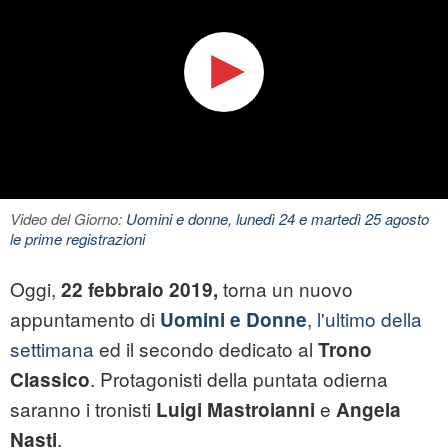
Video del Giorno:
Uomini e donne, lunedì 24 e martedì 25 agosto
le prime registrazioni
Oggi,
torna un nuovo
22 febbraio 2019,
appuntamento di
,
l'ultimo della
Uomini e Donne
settimana
ed il secondo dedicato al
Trono
. Protagonisti della puntata odierna
Classico
saranno i tronisti
e
Luigi Mastroianni
Angela
.
Nasti