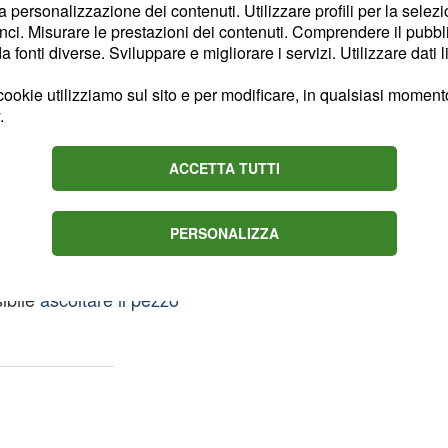
la personalizzazione dei contenuti. Utilizzare profili per la selez
mputabile al fatto che
ci. Misurare le prestazioni dei contenuti. Comprendere il pubblic
fonti diverse. Sviluppare e migliorare i servizi. Utilizzare dati l
sente sul palco, avrebbe
are hit di Salmo,
ookie utilizziamo sul sito e per modificare, in qualsiasi momento,
natissimo album solista
.
ificato quadruplo disco
ACCETTA TUTTI
stimonianze che non è
PERSONALIZZA
ato che tutti i video
ano soltanto il lancio
sibile
ascoltare il pezzo