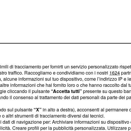
imili di tracciamento per fornirti un servizio personalizzato rispe
stro traffico. Raccogliamo e condividiamo con i nostri
1624
partn
 alcune informazioni sul tuo dispositivo, come l’indirizzo IP e le 
ltre informazioni che hai fornito loro o che hanno raccolto dal tuo
l dj avrebbe
ogie cliccando il pulsante
“Accetta tutti”
presente su questo ban
o il consenso al trattamento dei dati personali da parte dei par
lmo, ma non ci
ndo sul pulsante
“X”
in alto a destra), acconsenti al permanere 
o altri strumenti di tracciamento diversi dai tecnici.
uoi dati di navigazione per: Archiviare informazioni su dispositivo 
spettatori, che hanno
licità. Creare profili per la pubblicità personalizzata. Utilizzare p
ze sui social, l'ira del