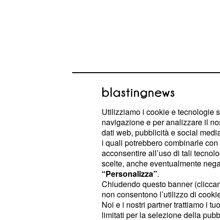
Utilizziamo i cookie e tecnologie s
navigazione e per analizzare il no
dati web, pubblicità e social media,
i quali potrebbero combinarle con a
Secondo i testimoni i
acconsentire all’uso di tali tecnol
scelte, anche eventualmente negand
messo un pezzo di Sa
“Personalizza”
.
Chiudendo questo banner (clicca
sono le prove
non consentono l’utilizzo di cookie 
Noi e i nostri partner trattiamo i t
Stando a quanto riferito da diversi 
limitati per la selezione della pubb
lasciato traccia delle loro testimonian