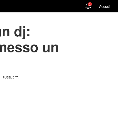
2
Accedi
n dj:
 messo un