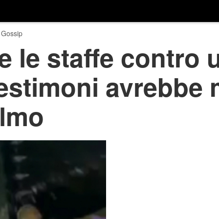
 Gossip
 le staffe contro u
testimoni avrebbe
almo