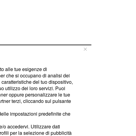
tto alle tue esigenze di
er che si occupano di analisi dei
caratteristiche del tuo dispositivo,
 utilizzo dei loro servizi. Puoi
ner oppure personalizzare le tue
tner terzi, cliccando sul pulsante
delle impostazioni predefinite che
e/o accedervi. Utilizzare dati
rofili per la selezione di pubblicità